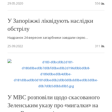
29.05.2020
556
У Запоріжжі ліквідують наслідки
обстрілу
Надранок 24 вересня загарбники завдали серію…
25.09.2022
311
У МВС розповіли щодо скасованого
Зеленським указу про «мигалки» на