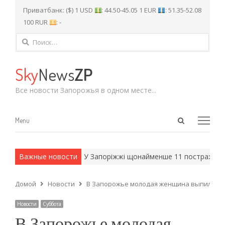
Приватбанк: ($) 1 USD
: 44.50-45.05 1 EUR
: 51.35-52.08
100 RUR
: -
Найти:
Sky
News
ZP
Все новости Запорожья в одном месте...
Open
Menu
Menu
search
panel
и армейские методы.
Важные новости
У Запоріжжі щонайменше 11 постраждалих
Домой
Новости
В Запорожье молодая женщина выпила рас
Новости
Суббота
В Запорожье молодая