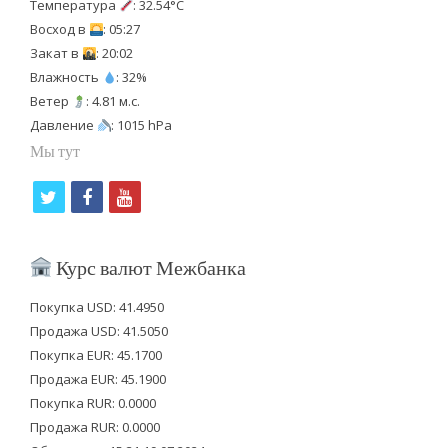
Температура
: 32.54°C
Восход в
: 05:27
Закат в
: 20:02
Влажность
: 32%
Ветер
: 4.81 м.с.
Давление
: 1015 hPa
Мы тут
t
f
y
w
a
o
i
c
u
Курс валют Межбанка
t
e
t
Покупка USD: 41.4950
t
b
u
Продажа USD: 41.5050
e
o
b
Покупка EUR: 45.1700
Продажа EUR: 45.1900
r
o
e
Покупка RUR: 0.0000
k
Продажа RUR: 0.0000