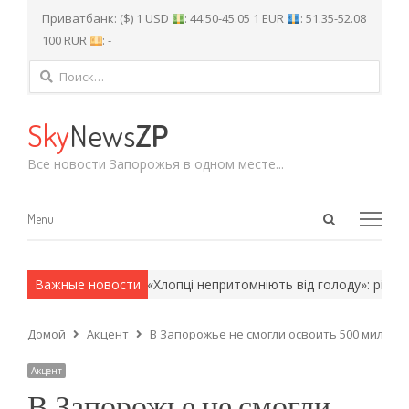
Приватбанк: ($) 1 USD
: 44.50-45.05 1 EUR
: 51.35-52.08
100 RUR
: -
Найти:
Sky
News
ZP
Все новости Запорожья в одном месте...
Open
Menu
Menu
search
panel
 армейские методы.
Важные новости
«Хлопці непритомніють від голоду»: рідні бі
Домой
Акцент
В Запорожье не смогли освоить 500 милли
Акцент
В Запорожье не смогли