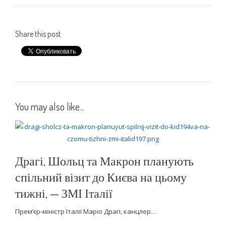
Share this post
You may also like...
Драгі, Шольц та Макрон планують
спільний візит до Києва на цьому
тижні, — ЗМІ Італії
Прем’єр-міністр Італії Маріо Драгі, канцлер…