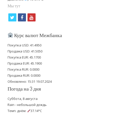
Мы тут
t
f
y
w
a
o
i
c
u
Курс валют Межбанка
t
e
t
Покупка USD: 41.4950
t
b
u
Продажа USD: 41.5050
e
o
b
Покупка EUR: 45.1700
Продажа EUR: 45.1900
r
o
e
Покупка RUR: 0.0000
k
Продажа RUR: 0.0000
Обновлено: 15:31 19.07.2024
Погода на 3 дня
Суббота, 8 августа
Rain - небольшой дождь
Темп. днём:
37.14°C