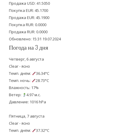
t
b
u
Продажа USD: 41.5050
e
o
b
Покупка EUR: 45.1700
Продажа EUR: 45.1900
r
o
e
Покупка RUR: 0.0000
k
Продажа RUR: 0.0000
Обновлено: 15:31 19.07.2024
Погода на 3 дня
Четверг, 6 августа
Clear - ясно
Темп. днём:
36.34°C
Темп. ночь:
28.73°C
Влажность: 17%
Ветер:
4.97 м.с.
Давление: 1016 hPa
Пятница, 7 августа
Clear - ясно
Темп. днём:
37.32°C