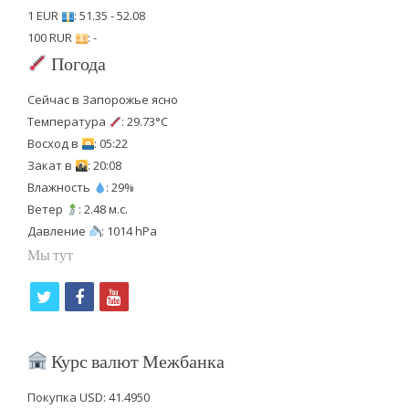
1 EUR
: 51.35 - 52.08
100 RUR
: -
Погода
Сейчас в Запорожье ясно
Температура
: 29.73°C
Восход в
: 05:22
Закат в
: 20:08
Влажность
: 29%
Ветер
: 2.48 м.с.
Давление
: 1014 hPa
Мы тут
t
f
y
w
a
o
i
c
u
Курс валют Межбанка
t
e
t
Покупка USD: 41.4950