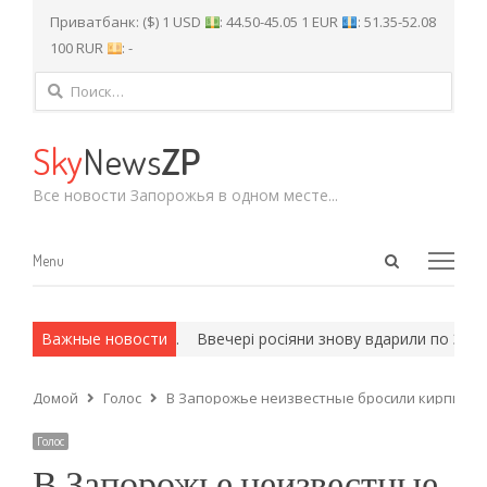
Приватбанк: ($) 1 USD
: 44.50-45.05 1 EUR
: 51.35-52.08
100 RUR
: -
Найти:
Sky
News
ZP
Все новости Запорожья в одном месте...
Open
Menu
Menu
search
panel
х и армейские методы.
Важные новости
Ввечері росіяни знову вдарили по Запо
Домой
Голос
В Запорожье неизвестные бросили кирпич в 
Голос
В Запорожье неизвестные