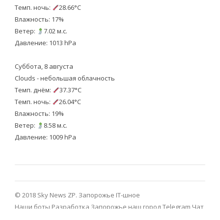
Темп. ночь:
28.66°C
Влажность: 17%
Ветер:
7.02 м.с.
Давление: 1013 hPa
Суббота, 8 августа
Clouds - небольшая облачность
Темп. днём:
37.37°C
Темп. ночь:
26.04°C
Влажность: 19%
Ветер:
8.58 м.с.
Давление: 1009 hPa
© 2018 Sky News ZP.
Запорожье IT-шное
Наши боты
Разработка
Запорожье наш город Telegram
Чат
Запорожье Telegram
Viber