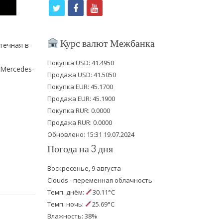
t
f
y
w
a
o
i
c
u
Курс валют Межбанка
течная в
t
e
t
Покупка USD: 41.4950
 Mercedes-
t
b
u
Продажа USD: 41.5050
e
o
b
Покупка EUR: 45.1700
Продажа EUR: 45.1900
r
o
e
Покупка RUR: 0.0000
k
Продажа RUR: 0.0000
Обновлено: 15:31 19.07.2024
Погода на 3 дня
Воскресенье, 9 августа
Clouds - переменная облачность
Темп. днём:
30.11°C
Темп. ночь:
25.69°C
Влажность: 38%