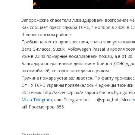
Запорожские спасатели ликвидировали возгорание ч
Как собщает пресс-служба ГСЧС, 1 ноября в 23:20 в 
Шевченковском районе.
Прибыв на место происшествия, спасатели установили
Benz G-класса, Suzuki, Volkswagen Passat и кровля хо
Уже в 23:40 пожарные локализовали пожар, а в 01:20
Благодаря оперативным действиям бойцов ДСНС удал
автомобилей, которые находились рядом.
Причина пожара устанавливается. По факту происшес
От ГУ ГСЧС Украины привлекалось 4 единицы техники 
Источник: http://akzent.zp.ua/v-zaporozhe-nochyu-gorelo
Мы в Telegram
, наш Telegram bot — @zpua_bot, Мы в
V
Просмотров:
855
Share this post