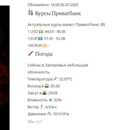
Обновлено: 16:00 05.07.2025
Курсы Приватбанк
Актуальные курсы валют Приватбанк: ($)
1 USD
: 44.50 - 45.05
1 EUR
: 51.35 - 52.08
100 RUR
: -
Погода
Сейчас в Запорожье небольшая
облачность
Температура
: 32.07°C
Восход в
: 05:26
Закат в
: 20:03
Влажность
: 32%
Ветер
: 6.9 м.с.
Давление
: 1013 hPa
Мы тут