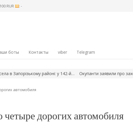
8 100 RUR
: -
аши боты
Контакты
viber
Telegram
різькому районі: у 142-й…
Окупанти заявили про захоплення сел
орогих автомобиля
о четыре дорогих автомобиля