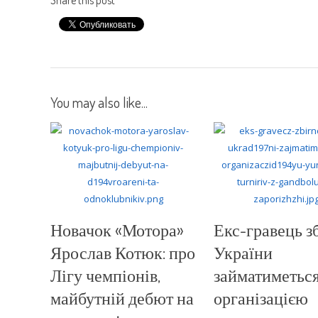
You may also like...
Новачок «Мотора»
Екс-гравець з
Ярослав Котюк: про
України
Лігу чемпіонів,
займатиметьс
майбутній дебют на
організацією