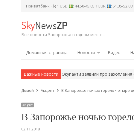
Приватбанк: ($) 1 USD
: 44.50-45.05 1 EUR
: 51.35-52.0
Sky
News
ZP
Все новости Запорожья в одном месте...
Домашняя страница
Новости
Видео
Н
ають успіху: ЗСУ…
Важные новости
Окупанти заявили про захоплення села в Запо
Домой
Акцент
В Запорожье ночью горело четыре д
Акцент
В Запорожье ночью горел
02.11.2018