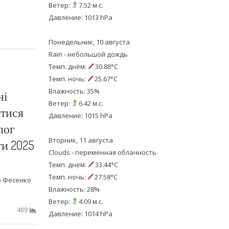
Ветер:
7.52 м.с.
Давление: 1013 hPa
Понедельник, 10 августа
Rain - небольшой дождь
Темп. днём:
30.88°C
Темп. ночь:
25.67°C
Влажность: 35%
ні
Ветер:
6.42 м.с.
итися
Давление: 1015 hPa
лог
Вторник, 11 августа
ти 2025
Clouds - переменная облачность
Темп. днём:
33.44°C
Темп. ночь:
27.58°C
р Фесенко
Влажность: 28%
Ветер:
4.09 м.с.
489
Давление: 1014 hPa