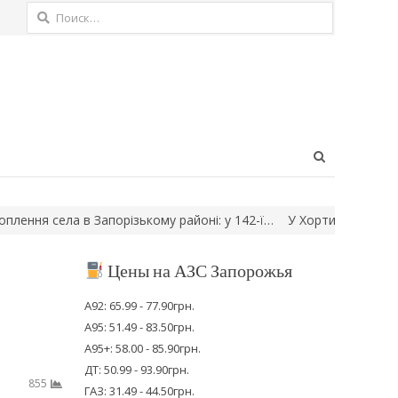
Найти:
Open
search
panel
а в Запорізькому районі: у 142-ї…
У Хортицькому районі Запорі
Цены на АЗС Запорожья
А92: 65.99 - 77.90грн.
А95: 51.49 - 83.50грн.
А95+: 58.00 - 85.90грн.
ДТ: 50.99 - 93.90грн.
855
ГАЗ: 31.49 - 44.50грн.