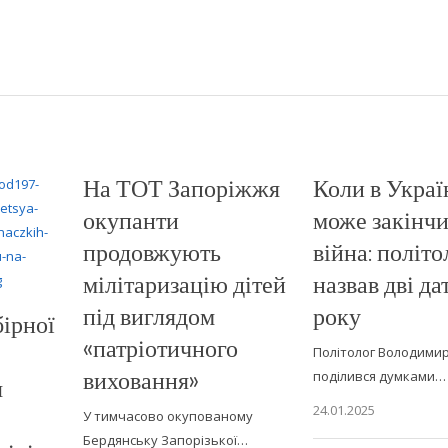
На ТОТ Запоріжжя
Коли в Украї
окупанти
може закінч
продовжують
війна: політо
мілітаризацію дітей
назвав дві да
під виглядом
року
бірної
«патріотичного
Політолог Володими
виховання»
поділився думками…
я
24.01.2025
У тимчасово окупованому
Бердянську Запорізької…