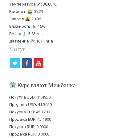
Температура
: 38.08°C
Восход в
: 05:23
Закат в
: 20:06
Влажность
: 16%
Ветер
: 5.85 м.с.
Давление
: 1011 hPa
Мы тут
t
f
y
w
a
o
i
c
u
Курс валют Межбанка
t
e
t
Покупка USD: 41.4950
t
b
u
Продажа USD: 41.5050
e
o
b
Покупка EUR: 45.1700
Продажа EUR: 45.1900
r
o
e
Покупка RUR: 0.0000
k
Продажа RUR: 0.0000