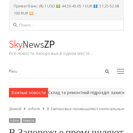
Приватбанк: ($) 1 USD
: 44.50-45.05 1 EUR
: 51.25-52.08
100 RUR
: -
Найти:
Sky
News
ZP
Все новости Запорожья в одном месте...
Open
Menu
Menu
search
panel
 армейские методы.
Важные новости
Склад та ремонтний підрозділ: захисники в
Домой
inform
В Запорожье промышляют нелегальные так
inform
Новости
В Запорожье промышляют