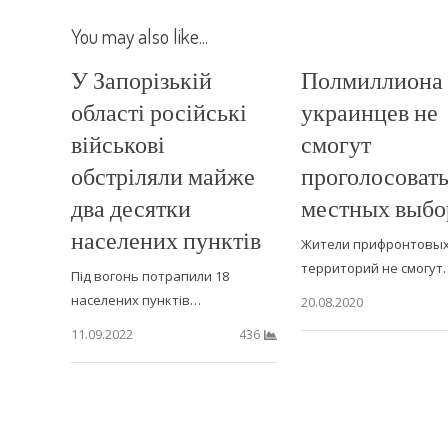
You may also like...
У Запорізькій
Полмиллиона
області російські
украинцев не
військові
смогут
обстріляли майже
проголосовать
два десятки
местных выбо
населених пунктів
Жители прифронтовы
территорий не смогут
Під вогонь потрапили 18
населених пунктів…
20.08.2020
11.09.2022
436