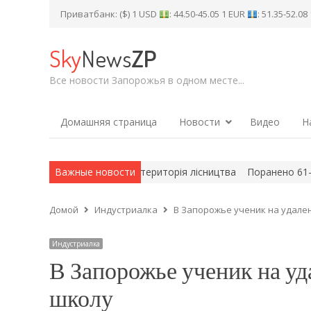
Приватбанк: ($) 1 USD
: 44.50-45.05 1 EUR
: 51.35-52.0
Sky
News
ZP
Все новости Запорожья в одном месте...
Домашняя страница
Новости
Видео
Н
стрілів горіли поля та територія лісництва
Важные новости
Поранено 61-річного
Домой
Индустриалка
В Запорожье ученик на удале
Индустриалка
В Запорожье ученик на уд
школу