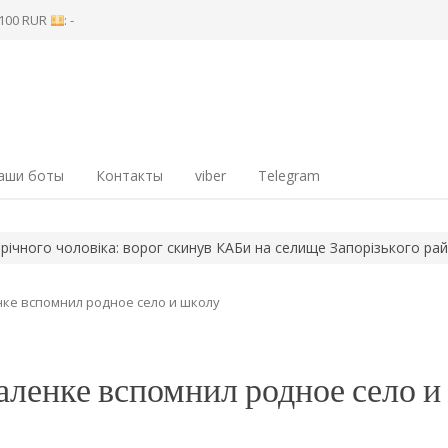
8 100 RUR
: -
аши боты
Контакты
viber
Telegram
 чоловіка: ворог скинув КАБи на селище Запорізького району
1
нке вспомнил родное село и школу
аленке вспомнил родное село и