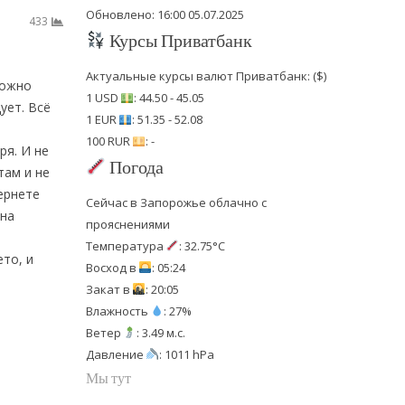
Обновлено: 16:00 05.07.2025
433
Курсы Приватбанк
Актуальные курсы валют Приватбанк: ($)
Можно
1 USD
: 44.50 - 45.05
ует. Всё
1 EUR
: 51.35 - 52.08
100 RUR
: -
ря. И не
Погода
там и не
ернете
Сейчас в Запорожье облачно с
 на
прояснениями
Температура
: 32.75°C
то, и
Восход в
: 05:24
Закат в
: 20:05
Влажность
: 27%
Ветер
: 3.49 м.с.
Давление
: 1011 hPa
Мы тут