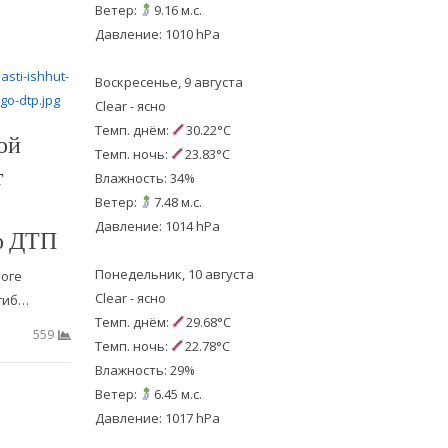
Ветер:
9.16 м.с.
Давление: 1010 hPa
Воскресенье, 9 августа
Clear - ясно
Темп. днём:
30.22°C
ой
Темп. ночь:
23.83°C
т
Влажность: 34%
Ветер:
7.48 м.с.
Давление: 1014 hPa
о ДТП
Понедельник, 10 августа
роге
Clear - ясно
гиб…
Темп. днём:
29.68°C
559
Темп. ночь:
22.78°C
Влажность: 29%
Ветер:
6.45 м.с.
Давление: 1017 hPa