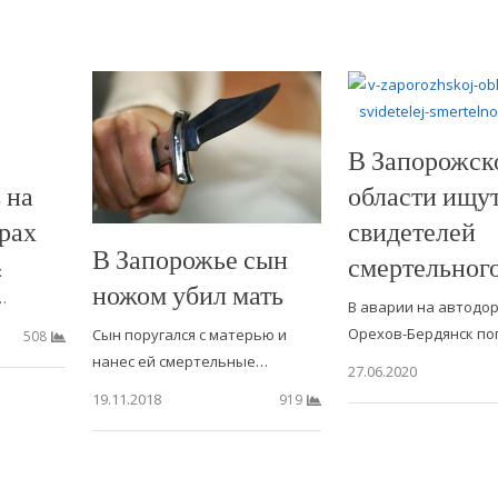
В Запорожск
 на
области ищу
рах
свидетелей
В Запорожье сын
смертельног
х
ножом убил мать
…
В аварии на автодо
Орехов-Бердянск по
Сын поругался с матерью и
508
нанес ей смертельные…
27.06.2020
19.11.2018
919