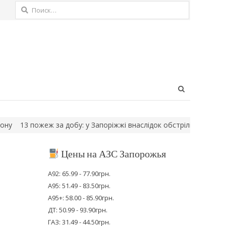
Найти:
Open
search
panel
3 пожеж за добу: у Запоріжжі внаслідок обстрілів загинула люди
Цены на АЗС Запорожья
А92: 65.99 - 77.90грн.
А95: 51.49 - 83.50грн.
А95+: 58.00 - 85.90грн.
ДТ: 50.99 - 93.90грн.
ГАЗ: 31.49 - 44.50грн.