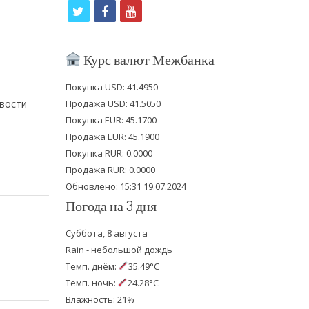
t
f
y
w
a
o
i
c
u
Курс валют Межбанка
t
e
t
Покупка USD: 41.4950
t
b
u
овости
Продажа USD: 41.5050
e
o
b
Покупка EUR: 45.1700
Продажа EUR: 45.1900
r
o
e
Покупка RUR: 0.0000
k
Продажа RUR: 0.0000
Обновлено: 15:31 19.07.2024
Погода на 3 дня
Суббота, 8 августа
Rain - небольшой дождь
Темп. днём:
35.49°C
Темп. ночь:
24.28°C
Влажность: 21%