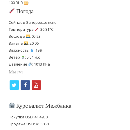
100 RUR
: -
Погода
Сейчас в Запорожье ясно
Температура
: 36.81°C
Восход в
: 05:23
Закат в
: 20:06
Влажность
: 19%
Ветер
: 5.51 м.с.
Давление
: 1013 hPa
Мы тут
t
f
y
w
a
o
i
c
u
Курс валют Межбанка
t
e
t
Покупка USD: 41.4950
t
b
u
Продажа USD: 41.5050