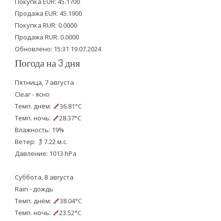
e
o
b
Покупка EUR: 45.1700
Продажа EUR: 45.1900
r
o
e
Покупка RUR: 0.0000
k
Продажа RUR: 0.0000
Обновлено: 15:31 19.07.2024
Погода на 3 дня
Пятница, 7 августа
Clear - ясно
Темп. днём:
36.81°C
Темп. ночь:
28.37°C
Влажность: 19%
Ветер:
7.22 м.с.
Давление: 1013 hPa
Суббота, 8 августа
Rain - дождь
Темп. днём:
38.04°C
Темп. ночь:
23.52°C