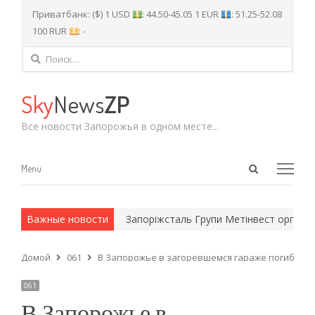
Приватбанк: ($) 1 USD
: 44.50-45.05 1 EUR
: 51.25-52.08
100 RUR
: -
Найти:
Sky
News
ZP
Все новости Запорожья в одном месте...
Open
Menu
Menu
search
panel
х и армейские методы.
Важные новости
Запоріжсталь Групи Метінвест організува
Домой
061
В Запорожье в загоревшемся гараже погиб му
061
В Запорожье в