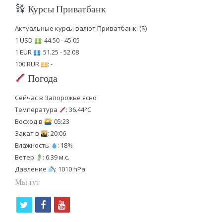
Курсы Приватбанк
Актуальные курсы валют Приватбанк: ($)
1 USD
: 44.50 - 45.05
1 EUR
: 51.25 - 52.08
100 RUR
: -
Погода
Сейчас в Запорожье ясно
Температура
: 36.44°C
Восход в
: 05:23
Закат в
: 20:06
Влажность
: 18%
Ветер
: 6.39 м.с.
Давление
: 1010 hPa
Мы тут
t
f
y
w
a
o