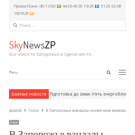
Приватбанк: ($) 1 USD
: 44.50-45.05 1 EUR
: 51.25-52.08
100 RUR
: -
Найти:
Sky
News
ZP
Все новости Запорожья в одном месте...
Open
Menu
Menu
search
panel
 армейские методы.
Важные новости
Підготовка до зими: п’ять енергоблоків А
Домой
Голос
В Запорожье вандалы изувечили мемориал 
Голос
В Запорожье вандалы