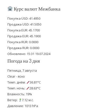
i
c
u
Курс валют Межбанка
t
e
t
Покупка USD: 41.4950
t
b
u
Продажа USD: 41.5050
e
o
b
Покупка EUR: 45.1700
Продажа EUR: 45.1900
r
o
e
Покупка RUR: 0.0000
k
Продажа RUR: 0.0000
Обновлено: 15:31 19.07.2024
Погода на 3 дня
Пятница, 7 августа
Clear - ясно
Темп. днём:
36.81°C
Темп. ночь:
28.63°C
Влажность: 19%
Ветер:
7.12 м.с.
Давление: 1013 hPa