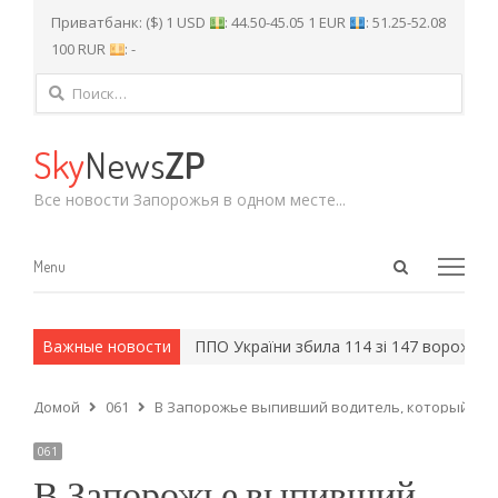
Приватбанк: ($) 1 USD
: 44.50-45.05 1 EUR
: 51.25-52.08
100 RUR
: -
Найти:
Sky
News
ZP
Все новости Запорожья в одном месте...
Open
Menu
Menu
search
panel
 и армейские методы.
Важные новости
ППО України збила 114 зі 147 ворожих ці
Домой
061
В Запорожье выпивший водитель, который устр
061
В Запорожье выпивший