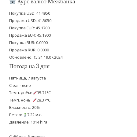
Курс валют Межбанка
t
e
t
Покупка USD: 41.4950
t
b
u
Продажа USD: 41.5050
e
o
b
Покупка EUR: 45.1700
Продажа EUR: 45.1900
r
o
e
Покупка RUR: 0.0000
k
Продажа RUR: 0.0000
Обновлено: 15:31 19.07.2024
Погода на 3 дня
Пятница, 7 августа
Clear - ясно
Темп. днём:
35.71°C
Темп. ночь:
28.37°C
Влажность: 20%
Ветер:
7.22 м.с.
Давление: 1014 hPa
Суббота, 8 августа