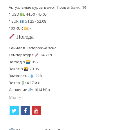
Актуальные курсы валют Приватбанк: ($)
1 USD
: 44.50 - 45.05
1 EUR
: 51.25 - 52.08
100 RUR
: -
Погода
Сейчас в Запорожье ясно
Температура
: 34.73°C
Восход в
: 05:23
Закат в
: 20:06
Влажность
: 22%
Ветер
: 4.17 м.с.
Давление
: 1014 hPa
Мы тут
t
f
y
w
a
o
i
c
u