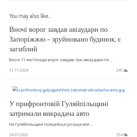
You may also like...
Вночі ворог завдав авіаудари по
Запоріжжю – зруйновано будинок, є
загиблий
Вночі 11 листопада ворог завдав три авіаудари по…
11.11.2024
245
У прифронтовій Гуляйпільщині
затримали викрадача авто
На Гуляйпільщині поліцейські розшукали…
24.07.2023
254