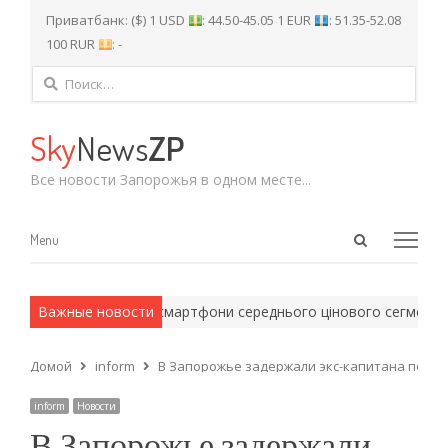
Приватбанк: ($) 1 USD
: 44.50-45.05 1 EUR
: 51.35-52.08
100 RUR
: -
Найти:
Sky
News
ZP
Все новости Запорожья в одном месте...
Open
Menu
Menu
search
panel
ды.
5 причин, чому смартфони середнього цінового сегмента
Важные новости
Домой
inform
В Запорожье задержали экс-капитана поли
inform
Новости
В Запорожье задержали