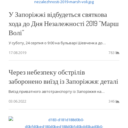
У Запоріжжі відбудеться святкова
хода до Дня Незалежності 2019 “Марш
Волі”
У суботу, 24 серпня о 9:00 на бульварі Шевченка до…
17.08.2019
783
Через небезпеку обстрілів
заборонено виїзд із Запоріжжя: деталі
Виїзд приватного автотранспорту із Запоріжжя на…
03.06.2022
346