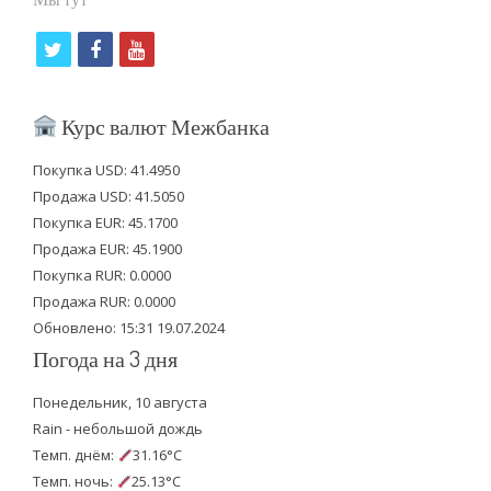
t
f
y
w
a
o
i
c
u
Курс валют Межбанка
t
e
t
Покупка USD: 41.4950
t
b
u
Продажа USD: 41.5050
e
o
b
Покупка EUR: 45.1700
Продажа EUR: 45.1900
r
o
e
Покупка RUR: 0.0000
k
Продажа RUR: 0.0000
Обновлено: 15:31 19.07.2024
Погода на 3 дня
Понедельник, 10 августа
Rain - небольшой дождь
Темп. днём:
31.16°C
Темп. ночь:
25.13°C