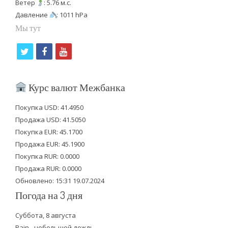
Ветер
: 5.76 м.с.
Давление
: 1011 hPa
Мы тут
t
f
y
w
a
o
i
c
u
Курс валют Межбанка
t
e
t
Покупка USD: 41.4950
t
b
u
Продажа USD: 41.5050
e
o
b
Покупка EUR: 45.1700
Продажа EUR: 45.1900
r
o
e
Покупка RUR: 0.0000
k
Продажа RUR: 0.0000
Обновлено: 15:31 19.07.2024
Погода на 3 дня
Суббота, 8 августа
Rain - небольшой дождь