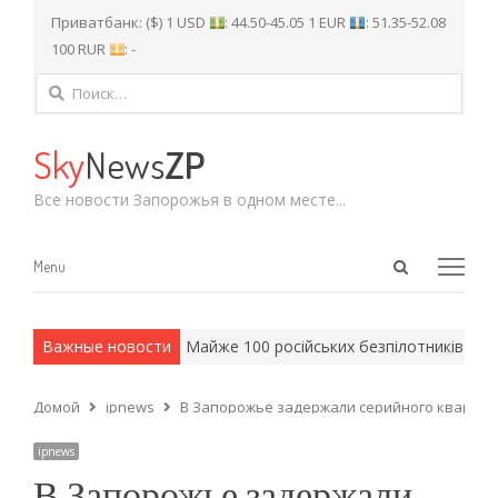
Приватбанк: ($) 1 USD
: 44.50-45.05 1 EUR
: 51.35-52.08
100 RUR
: -
Найти:
Sky
News
ZP
Все новости Запорожья в одном месте...
Open
Menu
Menu
search
panel
и армейские методы.
Важные новости
Майже 100 російських безпілотників над
Домой
ipnews
В Запорожье задержали серийного квартирн
ipnews
В Запорожье задержали