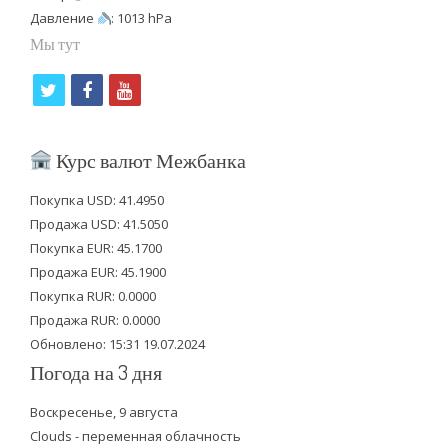
Давление
: 1013 hPa
Мы тут
t
f
y
w
a
o
i
c
u
Курс валют Межбанка
t
e
t
Покупка USD: 41.4950
t
b
u
Продажа USD: 41.5050
e
o
b
Покупка EUR: 45.1700
Продажа EUR: 45.1900
r
o
e
Покупка RUR: 0.0000
k
Продажа RUR: 0.0000
Обновлено: 15:31 19.07.2024
Погода на 3 дня
Воскресенье, 9 августа
Clouds - переменная облачность