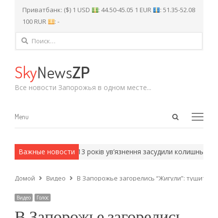
Приватбанк: ($) 1 USD
: 44.50-45.05 1 EUR
: 51.35-52.08
100 RUR
: -
Найти:
Sky
News
ZP
Все новости Запорожья в одном месте...
Open
Menu
Menu
search
panel
на…
У Запоріжжі до 13 років ув’язнення засудили колишнього т
Важные новости
Домой
Видео
В Запорожье загорелись “Жигули”: тушить п
Видео
Голос
В Запорожье загорелись