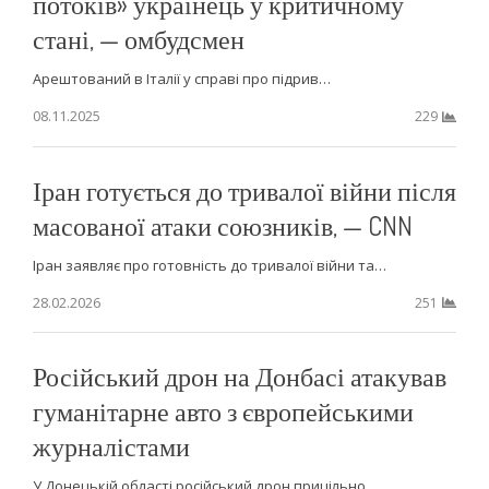
потоків» українець у критичному
стані, — омбудсмен
Арештований в Італії у справі про підрив…
08.11.2025
229
Іран готується до тривалої війни після
масованої атаки союзників, — CNN
Іран заявляє про готовність до тривалої війни та…
28.02.2026
251
Російський дрон на Донбасі атакував
гуманітарне авто з європейськими
журналістами
У Донецькій області російський дрон прицільно…