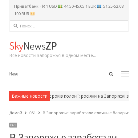
Приватбанк: ($) 1 USD
: 44.50-45.05 1 EUR
: 51.25-52.08
100 RUR
: -
Найти:
Sky
News
ZP
Все новости Запорожья в одном месте...
Open
Menu
Menu
search
panel
рмейские методы.
Важные новости
12 років колонії: росіяни на Запоріжжі засуд
Домой
061
В Запорожье заработали елочные базары: отку
061
В Запорожье заработали