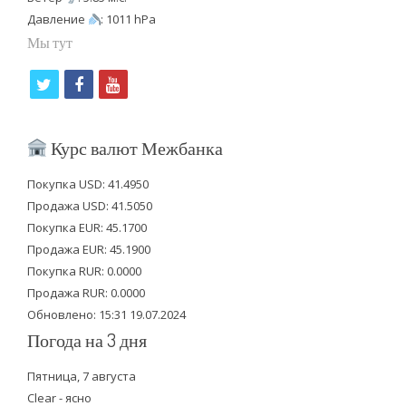
Давление
: 1011 hPa
Мы тут
t
f
y
w
a
o
i
c
u
Курс валют Межбанка
t
e
t
Покупка USD: 41.4950
t
b
u
Продажа USD: 41.5050
e
o
b
Покупка EUR: 45.1700
Продажа EUR: 45.1900
r
o
e
Покупка RUR: 0.0000
k
Продажа RUR: 0.0000
Обновлено: 15:31 19.07.2024
Погода на 3 дня
Пятница, 7 августа
Clear - ясно