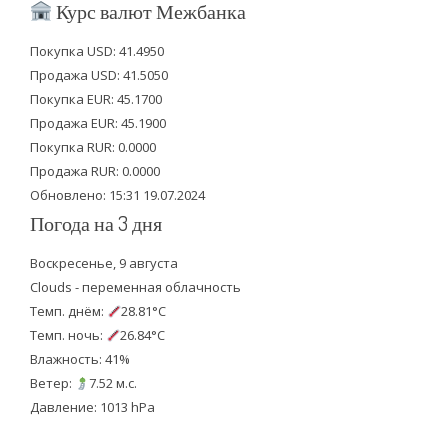
i
c
u
Курс валют Межбанка
t
e
t
Покупка USD: 41.4950
t
b
u
Продажа USD: 41.5050
e
o
b
Покупка EUR: 45.1700
Продажа EUR: 45.1900
r
o
e
Покупка RUR: 0.0000
k
Продажа RUR: 0.0000
Обновлено: 15:31 19.07.2024
Погода на 3 дня
Воскресенье, 9 августа
Clouds - переменная облачность
Темп. днём:
28.81°C
Темп. ночь:
26.84°C
Влажность: 41%
Ветер:
7.52 м.с.
Давление: 1013 hPa