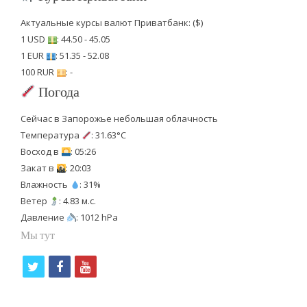
Актуальные курсы валют Приватбанк: ($)
1 USD
: 44.50 - 45.05
1 EUR
: 51.35 - 52.08
100 RUR
: -
Погода
Сейчас в Запорожье небольшая облачность
Температура
: 31.63°C
Восход в
: 05:26
Закат в
: 20:03
Влажность
: 31%
Ветер
: 4.83 м.с.
Давление
: 1012 hPa
Мы тут
t
f
y
w
a
o