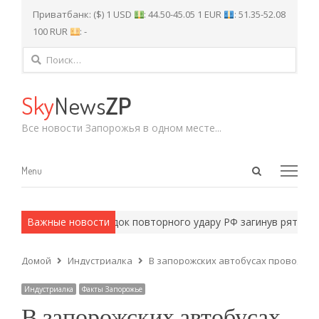
Приватбанк: ($) 1 USD
: 44.50-45.05 1 EUR
: 51.35-52.08
100 RUR
: -
Найти:
Sky
News
ZP
Все новости Запорожья в одном месте...
Open
Menu
Menu
search
panel
У Запоріжжі внаслідок повторного удару РФ загинув рятуваль
Важные новости
Домой
Индустриалка
В запорожских автобусах проводят 
Индустриалка
Факты Запорожье
В запорожских автобусах