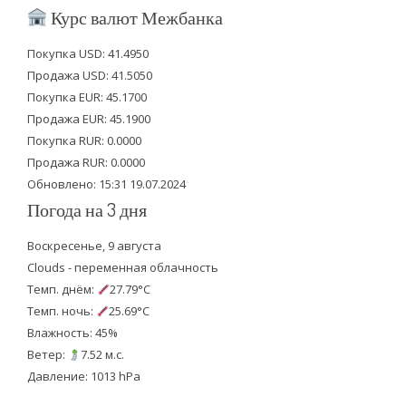
i
c
u
Курс валют Межбанка
t
e
t
Покупка USD: 41.4950
t
b
u
Продажа USD: 41.5050
e
o
b
Покупка EUR: 45.1700
Продажа EUR: 45.1900
r
o
e
Покупка RUR: 0.0000
k
Продажа RUR: 0.0000
Обновлено: 15:31 19.07.2024
Погода на 3 дня
Воскресенье, 9 августа
Clouds - переменная облачность
Темп. днём:
27.79°C
Темп. ночь:
25.69°C
Влажность: 45%
Ветер:
7.52 м.с.
Давление: 1013 hPa