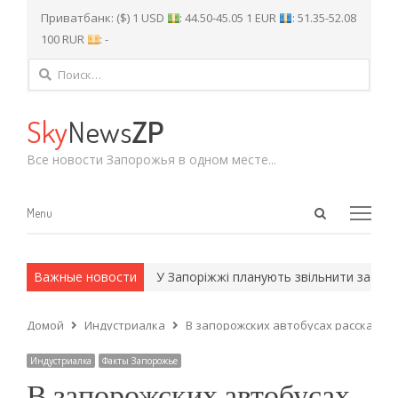
Приватбанк: ($) 1 USD
: 44.50-45.05 1 EUR
: 51.35-52.08
100 RUR
: -
Найти:
Sky
News
ZP
Все новости Запорожья в одном месте...
Open
Menu
Menu
search
panel
 и армейские методы.
Важные новости
У Запоріжжі планують звільнити заступн
Домой
Индустриалка
В запорожских автобусах расскажут 
Индустриалка
Факты Запорожье
В запорожских автобусах