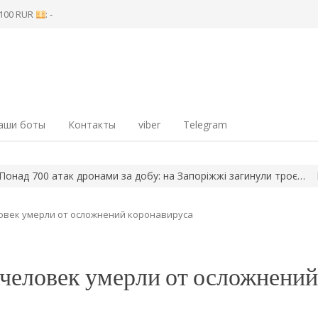
8 100 RUR
: -
аши боты
Контакты
viber
Telegram
0 атак дронами за добу: на Запоріжжі загинули троє…
На Запор
ловек умерли от осложнений коронавируса
 человек умерли от осложнений