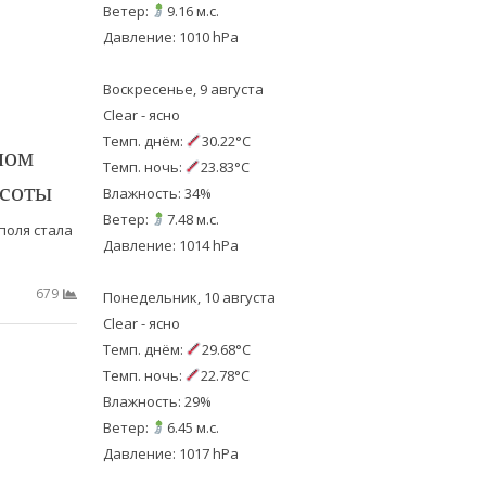
Ветер:
9.16 м.с.
Давление: 1010 hPa
Воскресенье, 9 августа
Clear - ясно
Темп. днём:
30.22°C
ном
Темп. ночь:
23.83°C
асоты
Влажность: 34%
Ветер:
7.48 м.с.
оля стала
Давление: 1014 hPa
679
Понедельник, 10 августа
Clear - ясно
Темп. днём:
29.68°C
Темп. ночь:
22.78°C
Влажность: 29%
Ветер:
6.45 м.с.
Давление: 1017 hPa