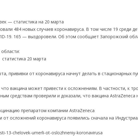
век — статистика на 20 марта
вали 484 новых случаев коронавируса. В том числе 19 среди де
VID-19. 165 — выздоровели. Об этом сообщает Запорожский об
 области:
рта, прививки от коронавируса начнут делать в стационарных пу
что вакцина может привести к осложнениям. В частности, к тр
ным средствам проверили и доказали, что вакцина AstraZeneca 
акцинацию препаратом компании АstraZeneca
и от осложнений коронавируса появились сначала на Индустри
sti-13-chelovek-umerli-ot-oslozhneniy-koronavirusa