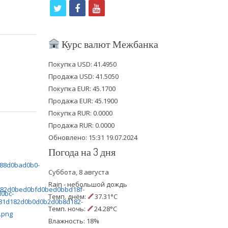
t
f
y
w
a
o
i
c
u
Курс валют Межбанка
t
e
t
Покупка USD: 41.4950
t
b
u
Продажа USD: 41.5050
e
o
b
Покупка EUR: 45.1700
Продажа EUR: 45.1900
r
o
e
Покупка RUR: 0.0000
k
Продажа RUR: 0.0000
Обновлено: 15:31 19.07.2024
Погода на 3 дня
Суббота, 8 августа
Rain - небольшой дождь
Темп. днём:
37.31°C
Темп. ночь:
24.28°C
Влажность: 18%