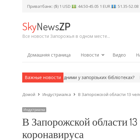
Приватбанк: ($) 1 USD
: 44.50-45.05 1 EUR
: 51.35-52.0
Sky
News
ZP
Все новости Запорожья в одном месте...
Домашняя страница
Новости
Видео
Н
Що буде цими вихідними у запорізьких бібліотеках?
Важные новости
Понад 70
Домой
Индустриалка
В Запорожской области 13 че
Индустриалка
В Запорожской области 13
коронавируса