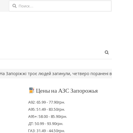
Найти:
Open
search
panel
іжжі троє людей загинули, четверо поранені внаслідок атак рф
Цены на АЗС Запорожья
А92: 65.99 - 77.90грн.
А95: 51.49 - 83.50грн.
А95+: 58.00 - 85.90грн.
ДТ: 50.99 - 93.90грн.
ГАЗ: 31.49 - 44.50грн.