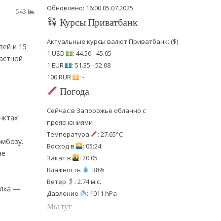
Обновлено: 16:00 05.07.2025
543
Курсы Приватбанк
Актуальные курсы валют Приватбанк: ($)
тей и 15
1 USD
: 44.50 - 45.05
ластной
1 EUR
: 51.35 - 52.08
100 RUR
: -
Погода
Сейчас в Запорожье облачно с
нктах
прояснениями
Температура
: 27.65°C
омбозу.
Восход в
: 05:24
не
Закат в
: 20:05
Влажность
: 38%
Ветер
: 2.74 м.с.
алка —
Давление
: 1011 hPa
Мы тут