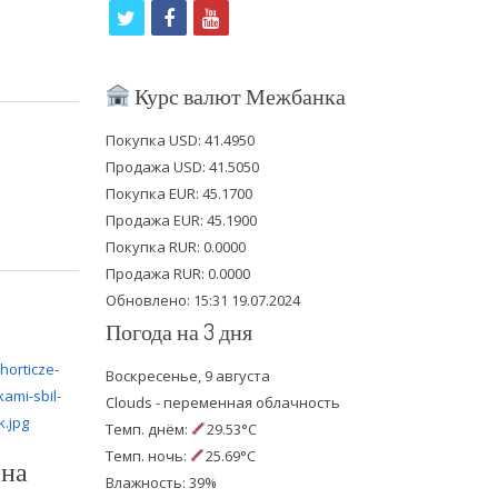
t
f
y
w
a
o
i
c
u
Курс валют Межбанка
t
e
t
Покупка USD: 41.4950
t
b
u
Продажа USD: 41.5050
e
o
b
Покупка EUR: 45.1700
Продажа EUR: 45.1900
r
o
e
Покупка RUR: 0.0000
k
Продажа RUR: 0.0000
Обновлено: 15:31 19.07.2024
Погода на 3 дня
Воскресенье, 9 августа
Clouds - переменная облачность
Темп. днём:
29.53°C
Темп. ночь:
25.69°C
 на
Влажность: 39%