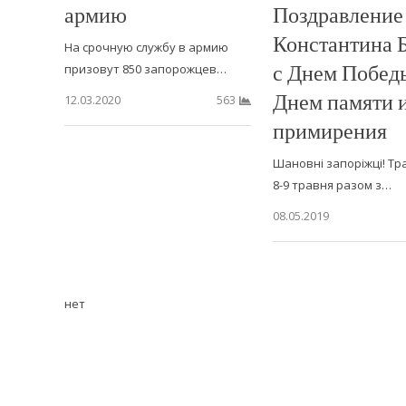
армию
Поздравление
Константина 
На срочную службу в армию
с Днем Побед
призовут 850 запорожцев…
Днем памяти 
12.03.2020
563
примирения
Шановні запоріжці! Тр
8-9 травня разом з…
08.05.2019
нет