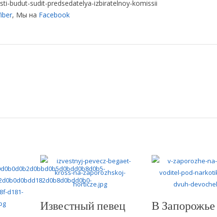
ti-budut-sudit-predsedatelya-izbiratelnoy-komissii
iber
, Мы на
Facebook
Известный певец
В Запорожье