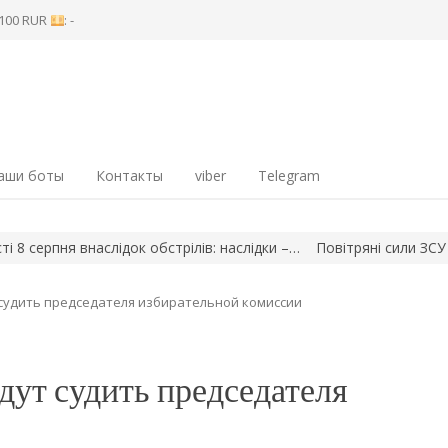
8 100 RUR
: -
аши боты
Контакты
viber
Telegram
рпня внаслідок обстрілів: наслідки –…
Повітряні сили ЗСУ знищи
 судить председателя избирательной комиссии
дут судить председателя