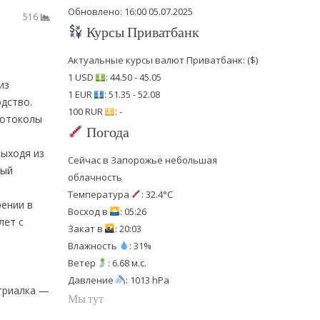
Обновлено: 16:00 05.07.2025
516
Курсы Приватбанк
Актуальные курсы валют Приватбанк: ($)
1 USD
: 44.50 - 45.05
из
1 EUR
: 51.35 - 52.08
дство.
100 RUR
: -
ротоколы
Погода
выходя из
Сейчас в Запорожье небольшая
ный
облачность
Температура
: 32.4°C
ении в
Восход в
: 05:26
лет с
Закат в
: 20:03
Влажность
: 31%
Ветер
: 6.68 м.с.
Давление
: 1013 hPa
триалка —
Мы тут