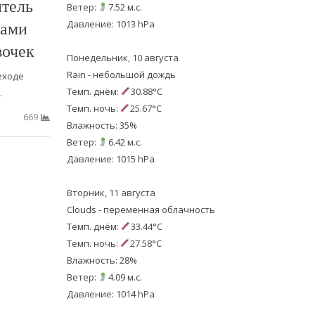
итель
Ветер:
7.52 м.с.
ками
Давление: 1013 hPa
вочек
Понедельник, 10 августа
Rain - небольшой дождь
еходе
Темп. днём:
30.88°C
…
Темп. ночь:
25.67°C
669
Влажность: 35%
Ветер:
6.42 м.с.
Давление: 1015 hPa
Вторник, 11 августа
Clouds - переменная облачность
Темп. днём:
33.44°C
Темп. ночь:
27.58°C
Влажность: 28%
Ветер:
4.09 м.с.
Давление: 1014 hPa