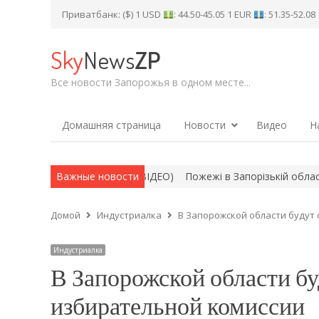
Приватбанк: ($) 1 USD
: 44.50-45.05 1 EUR
: 51.35-52.0
Sky
News
ZP
Все новости Запорожья в одном месте...
Домашняя страница
Новости
Видео
Н
ворожу бронетехніку (ВІДЕО)
Важные новости
Пожежі в Запорізькій області 8 се
Домой
Индустриалка
В Запорожской области будут
Индустриалка
В Запорожской области бу
избирательной комиссии