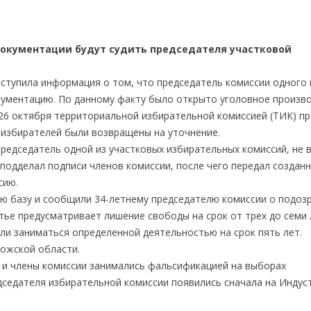
документации будут судить председателя участковой
оступила информация о том, что председатель комиссии одного 
кументацию. По данному факту было открыто уголовное произво
 26 октября территориальной избирательной комиссией (ТИК) п
в избирателей были возвращены на уточнение.
редседатель одной из участковых избирательных комиссий, не 
подделал подписи членов комиссии, после чего передал создан
сию.
ю базу и сообщили 34-летнему председателю комиссии о подозр
тье предусматривает лишение свободы на срок от трех до семи 
и заниматься определенной деятельностью на срок пять лет.
ожской области.
 и члены комиссии занимались фальсификацией на выборах
дседателя избирательной комиссии появились сначала на Индус