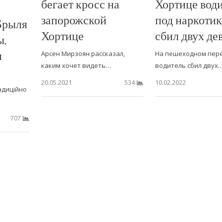
бегает кросс на
Хортице вод
запорожской
под наркоти
Брыля
Хортице
сбил двух де
ы,
и
Арсен Мирзоян рассказал,
На пешеходном пер
каким хочет видеть…
водитель сбил двух
20.05.2021
10.02.2022
534
адиційно
707