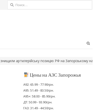
Найти:
Open
search
panel
ли артилерійську позицію РФ на Запорізькому напрямку
На Херс
Цены на АЗС Запорожья
А92: 65.99 - 77.90грн.
А95: 51.49 - 83.50грн.
А95+: 58.00 - 85.90грн.
ДТ: 50.99 - 93.90грн.
ГАЗ: 31.49 - 44.50грн.