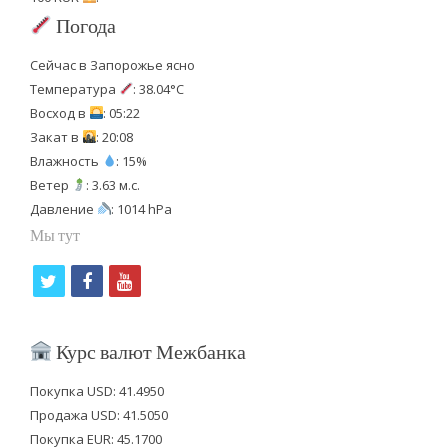
Погода
Сейчас в Запорожье ясно
Температура
: 38.04°C
Восход в
: 05:22
Закат в
: 20:08
Влажность
: 15%
Ветер
: 3.63 м.с.
Давление
: 1014 hPa
Мы тут
t
f
y
w
a
o
i
c
u
Курс валют Межбанка
t
e
t
Покупка USD: 41.4950
t
b
u
Продажа USD: 41.5050
e
o
b
Покупка EUR: 45.1700