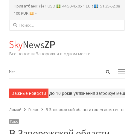
Приватбанк: ($) 1 USD
: 44.50-45.05 1 EUR
: 51.35-52.08
100 RUR
: -
Найти:
Sky
News
ZP
Все новости Запорожья в одном месте...
Open
Menu
Menu
search
panel
 армейские методы.
Важные новости
До 10 років ув’язнення загрожує мешканцю
Домой
Голос
В Запорожской области горел дом: сестры сп
Голос
В Запорожской области