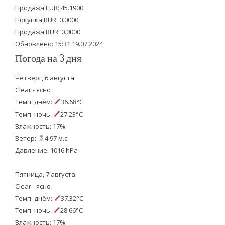
Продажа EUR: 45.1900
r
o
e
Покупка RUR: 0.0000
k
Продажа RUR: 0.0000
Обновлено: 15:31 19.07.2024
Погода на 3 дня
Четверг, 6 августа
Clear - ясно
Темп. днём:
36.68°C
Темп. ночь:
27.23°C
Влажность: 17%
Ветер:
4.97 м.с.
Давление: 1016 hPa
Пятница, 7 августа
Clear - ясно
Темп. днём:
37.32°C
Темп. ночь:
28.66°C
Влажность: 17%