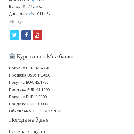
Ветер
: 7.12 м.с.
Давление
: 1011 hPa
Мы тут
t
f
y
w
a
o
i
c
u
Курс валют Межбанка
t
e
t
Покупка USD: 41.4950
t
b
u
Продажа USD: 41.5050
e
o
b
Покупка EUR: 45.1700
Продажа EUR: 45.1900
r
o
e
Покупка RUR: 0.0000
k
Продажа RUR: 0.0000
Обновлено: 15:31 19.07.2024
Погода на 3 дня
Пятница, 7 августа