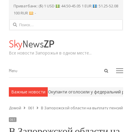
Приватбанк: ($) 1 USD
: 44.50-45.05 1 EUR
: 51.25-52.08
100 RUR
: -
Найти:
Sky
News
ZP
Все новости Запорожья в одном месте...
Open
Menu
Menu
search
panel
 армейские методы.
Важные новости
Окупанти оголосили у федеральний розшук 
Домой
061
В Запорожской области на выплату пенсий в ян
061
В Запорожской области на