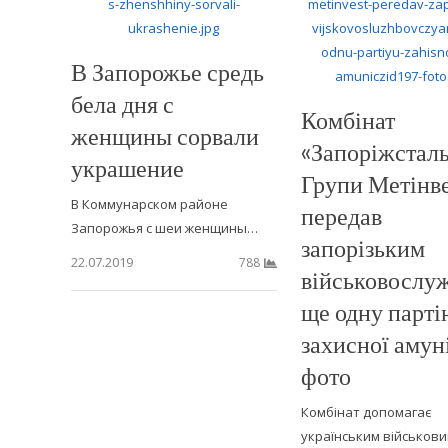
В Запорожье средь
бела дня с
Комбінат
женщины сорвали
«Запоріжстал
украшение
Групи Метінв
В Коммунарском районе
передав
Запорожья с шеи женщины…
запорізьким
22.07.2019
788
військовослу
ще одну парті
захисної амун
фото
Комбінат допомагає
українським військов