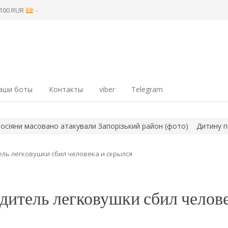
8 100 RUR
: -
аши боты
Контакты
viber
Telegram
и масовано атакували Запорізький район (фото)
Дитину помітил
ль легковушки сбил человека и скрылся
дитель легковушки сбил челове