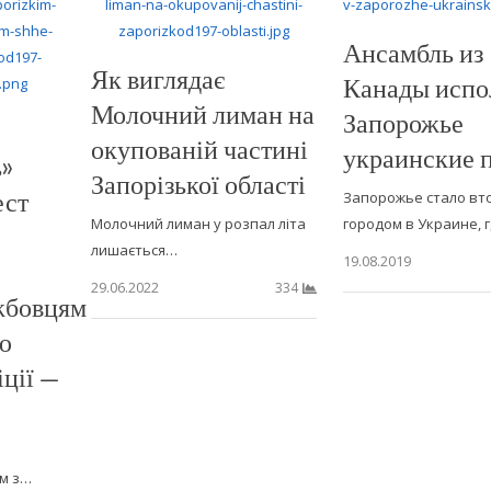
Ансамбль из
Як виглядає
Канады испо
Молочний лиман на
Запорожье
окупованій частині
украинские 
ь»
Запорізької області
ест
Запорожье стало вт
Молочний лиман у розпал літа
городом в Украине, 
лишається…
19.08.2019
29.06.2022
334
жбовцям
ю
іції —
им з…