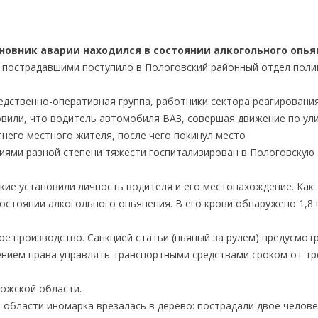
новник аварии находился в состоянии алкогольного опь
 пострадавшими поступило в Пологовский районный отдел пол
дственно-оперативная группа, работники сектора реагировани
овили, что водитель автомобиля ВАЗ, совершая движение по ул
тнего местного жителя, после чего покинул место
иями разной степени тяжести госпитализирован в Пологовскую
ие установили личность водителя и его местонахождение. Как
состоянии алкогольного опьянения. В его крови обнаружено 1,8
е производство. Санкцией статьи (пьяный за рулем) предусмот
ением права управлять транспортными средствами сроком от тр
ожской области.
 области иномарка врезалась в дерево: пострадали двое челове