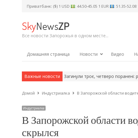
Приватбанк: ($) 1 USD
: 44.50-45.05 1 EUR
: 51.35-52.0
Sky
News
ZP
Все новости Запорожья в одном месте...
Домашняя страница
Новости
Видео
Н
ося 13 пожеж: горіли…
Важные новости
Загинули троє, четверо поранені: росіян
Домой
Индустриалка
В Запорожской области водите
Индустриалка
В Запорожской области во
скрылся