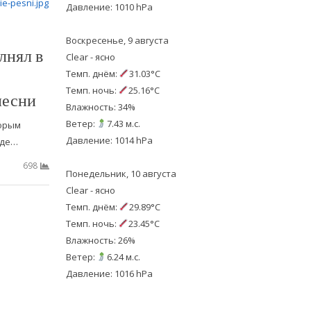
Давление: 1010 hPa
Воскресенье, 9 августа
лнял в
Clear - ясно
Темп. днём:
31.03°C
Темп. ночь:
25.16°C
песни
Влажность: 34%
Ветер:
7.43 м.с.
орым
Давление: 1014 hPa
где…
698
Понедельник, 10 августа
Clear - ясно
Темп. днём:
29.89°C
Темп. ночь:
23.45°C
Влажность: 26%
Ветер:
6.24 м.с.
Давление: 1016 hPa