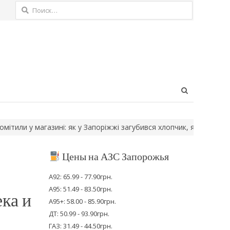
Найти:
Open
search
panel
и у магазині: як у Запоріжжі загубився хлопчик, якого…
Ворожі 
Цены на АЗС Запорожья
А92: 65.99 - 77.90грн.
А95: 51.49 - 83.50грн.
ка и
А95+: 58.00 - 85.90грн.
ДТ: 50.99 - 93.90грн.
ГАЗ: 31.49 - 44.50грн.