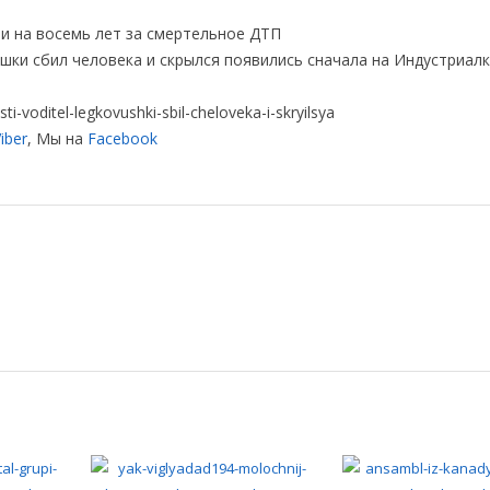
и на восемь лет за смертельное ДТП
ки сбил человека и скрылся появились сначала на Индустриал
i-voditel-legkovushki-sbil-cheloveka-i-skryilsya
iber
, Мы на
Facebook