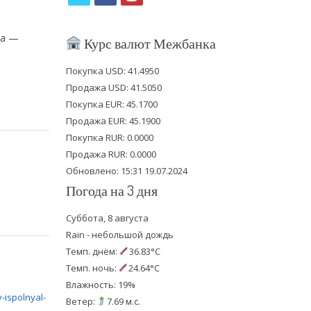
w
a
o
i
c
u
ка —
Курс валют Межбанка
t
e
t
Покупка USD: 41.4950
t
b
u
Продажа USD: 41.5050
e
o
b
Покупка EUR: 45.1700
Продажа EUR: 45.1900
r
o
e
Покупка RUR: 0.0000
k
Продажа RUR: 0.0000
Обновлено: 15:31 19.07.2024
Погода на 3 дня
Суббота, 8 августа
Rain - небольшой дождь
Темп. днём:
36.83°C
Темп. ночь:
24.64°C
Влажность: 19%
Ветер:
7.69 м.с.