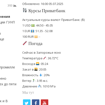
Обновлено: 16:00 05.07.2025
393
Курсы Приватбанк
янения
Актуальные курсы валют Приватбанк: ($)
иции ГУНП
1 USD
: 44.50 - 45.05
1 EUR
: 51.35 - 52.08
я
100 RUR
: -
ице
Погода
Сейчас в Запорожье ясно
Температура
: 36.72°C
Восход в
: 05:24
 промилле
Закат в
: 20:05
Влажность
: 20%
рено
Ветер
: 3.95 м.с.
ех до пяти
Давление
: 1010 hPa
Мы тут
к и В
t
f
y