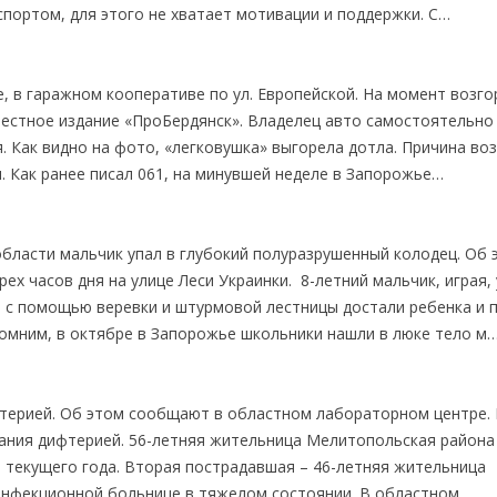
портом, для этого не хватает мотивации и поддержки. С…
е, в гаражном кооперативе по ул. Европейской. На момент возго
естное издание «ПроБердянск». Владелец авто самостоятельно
я. Как видно на фото, «легковушка» выгорела дотла. Причина во
л. Как ранее писал 061, на минувшей неделе в Запорожье…
области мальчик упал в глубокий полуразрушенный колодец. Об 
ех часов дня на улице Леси Украинки. 8-летний мальчик, играя, 
 с помощью веревки и штурмовой лестницы достали ребенка и 
помним, в октябре в Запорожье школьники нашли в люке тело м
фтерией. Об этом сообщают в областном лабораторном центре. 
вания дифтерией. 56-летняя жительница Мелитопольская района
е текущего года. Вторая пострадавшая – 46-летняя жительница
 инфекционной больнице в тяжелом состоянии. В областном