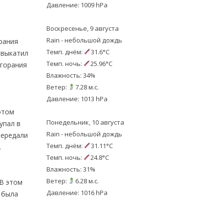
Давление: 1009 hPa
Воскресенье, 9 августа
Rain - небольшой дождь
рания
Темп. днём:
31.6°C
 выкатил
Темп. ночь:
25.96°C
згорания
Влажность: 34%
Ветер:
7.28 м.с.
Давление: 1013 hPa
этом
Понедельник, 10 августа
упал в
Rain - небольшой дождь
передали
Темп. днём:
31.11°C
…
Темп. ночь:
24.8°C
Влажность: 31%
Ветер:
6.28 м.с.
В этом
Давление: 1016 hPa
 была