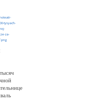
й
 тысяч
ичной
тельнице
иваль