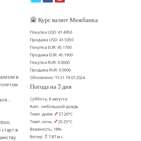
w
a
o
i
c
u
Курс валют Межбанка
t
e
t
Покупка USD: 41.4950
t
b
u
Продажа USD: 41.5050
e
o
b
Покупка EUR: 45.1700
Продажа EUR: 45.1900
r
o
e
Покупка RUR: 0.0000
k
Продажа RUR: 0.0000
залезли в
Обновлено: 15:31 19.07.2024
столетом
Погода на 3 дня
Суббота, 8 августа
ньги…
Rain - небольшой дождь
Темп. днём:
37.26°C
Темп. ночь:
25.25°C
tion,
Влажность: 18%
 старт в
Ветер:
7.87 м.с.
шинству