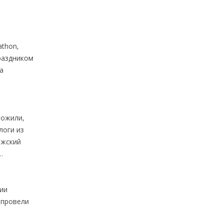
athon,
раздником
а
ложили,
логи из
ожский
…
ии
 провели