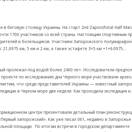
 в беговую столицу Украины. На старт 2nd Zaporizhstal Half Mar
очти 1700 участников со всей страны. Настоящим спортивным п
ч зрителей и болельщиков. Участники Запорожского полумарафон
 21,0975 км, 5 км и 2 км, а также эстафете 3×5 км +1×6.0975…
рый пролежал под водой более 2400 лет. Исследователи предпо
 проекте по исследованию дна Черного моря участвовали архео
Отметим, что среди представителей Украины — известный запор
педиции в Черном море две недели. Как проходила экспедиция и
формационном центре презентовали детальный план реконструкц
Первый запорожский». Как уже писал 061, недавно в Запорожье
альной площади. По итогам встречи в городском департаменте