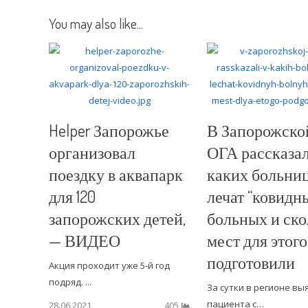
You may also like...
Helper Запорожье
В Запорожско
организовал
ОГА рассказал
поездку в аквапарк
каких больни
для 120
лечат “ковидн
запорожских детей,
больных и ско
— ВИДЕО
мест для этого
подготовили
Акция проходит уже 5-й год
подряд. ...
За сутки в регионе вы
пациента с…
28.06.2021
405