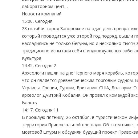
лабораторном цент…
Новости компаний
15:00, Сегодня
28 октября город Запорожье на один день превратился
который проводится уже второй год подряд, вышли п
насладились не только бегуны, но и несколько тыся
традиционно испытали себя в индивидуальных забегах:
Культура
14:45, Сегодня 2
Археологи нашли на дне Черного моря корабль, кото
что он является древнегреческим торговым судном. В
Украины, Греции, Турции, Британии, США, Болгарии. 
археолог Дмитрий Кобалия. Он провел с командой экс
Власть
14:17, Сегодня 11
В прошлую пятницу, 26 октября, в туристическом ин
территории Привокзальной площади. Об этом пишет «
мозговой штурм и обсудили будущий проект Привокз