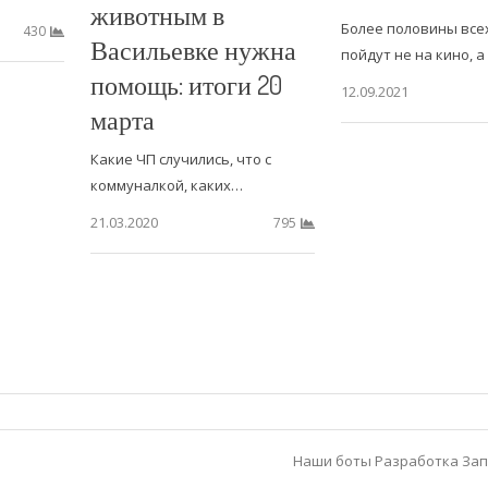
животным в
Более половины все
430
Васильевке нужна
пойдут не на кино, а
помощь: итоги 20
12.09.2021
марта
Какие ЧП случились, что с
коммуналкой, каких…
21.03.2020
795
Наши боты
Разработка
Зап