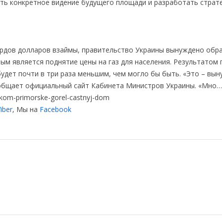
ть конкретное видение будущего площади и разработать страт
иардов долларов взаймы, правительство Украины вынуждено обр
ым является поднятие цены на газ для населения. Результатом 
будет почти в три раза меньшим, чем могло бы быть. «Это – вы
сообщает официальный сайт Кабинета Министров Украины. «Мно…
kom-primorske-gorel-castnyj-dom
iber
, Мы на
Facebook