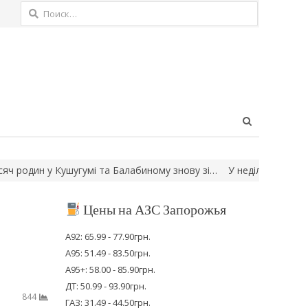
Найти:
Open
search
panel
умі та Балабиному знову зі…
У неділю в Україні короткочасні д
Цены на АЗС Запорожья
А92: 65.99 - 77.90грн.
А95: 51.49 - 83.50грн.
А95+: 58.00 - 85.90грн.
ДТ: 50.99 - 93.90грн.
844
ГАЗ: 31.49 - 44.50грн.