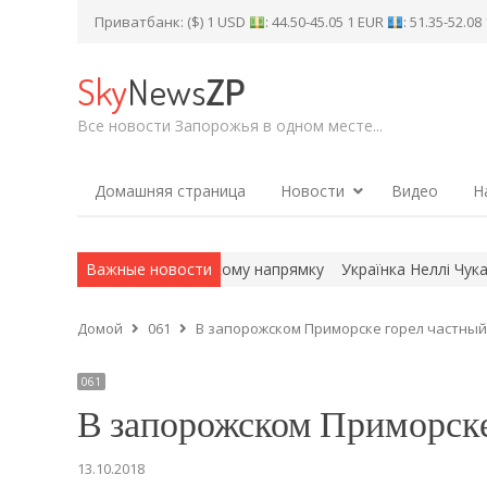
Приватбанк: ($) 1 USD
: 44.50-45.05 1 EUR
: 51.35-52.0
Sky
News
ZP
Все новости Запорожья в одном месте...
Домашняя страница
Новости
Видео
Н
 на Запорізькому напрямку
Важные новости
Українка Неллі Чуканівська виграла 
Домой
061
В запорожском Приморске горел частный
061
В запорожском Приморске
13.10.2018