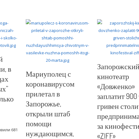
й
Запорожски
и, в
Мариуполец с
кинотеатр
цах
коронавирусом
«Довженко»
ых”
прилетал в
заплатит 900
лько
Запорожье,
гривен стол
открыли штаб
предпринима
помощи
за кинофест
явили 681
нуждающимся,
«ZIFF»