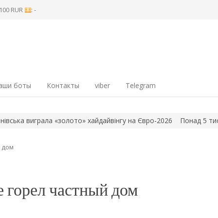
8 100 RUR
: -
аши боты
Контакты
viber
Telegram
«золото» хайдайвінгу на Євро-2026
Понад 5 тисяч родин у Кушуг
 дом
 горел частный дом