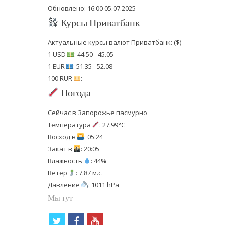
Обновлено: 16:00 05.07.2025
Курсы Приватбанк
Актуальные курсы валют Приватбанк: ($)
1 USD
: 44.50 - 45.05
1 EUR
: 51.35 - 52.08
100 RUR
: -
Погода
Сейчас в Запорожье пасмурно
Температура
: 27.99°C
Восход в
: 05:24
Закат в
: 20:05
Влажность
: 44%
Ветер
: 7.87 м.с.
Давление
: 1011 hPa
Мы тут
t
f
y