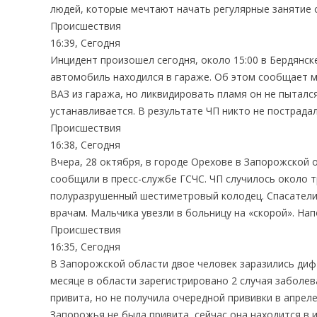
людей, которые мечтают начать регулярные занятие с
Происшествия
16:39, Сегодня
Инцидент произошел сегодня, около 15:00 в Бердянск
автомобиль находился в гараже. Об этом сообщает м
ВАЗ из гаража, но ликвидировать пламя он не пыталс
устанавливается. В результате ЧП никто не пострада
Происшествия
16:38, Сегодня
Вчера, 28 октября, в городе Орехове в Запорожской 
сообщили в пресс-службе ГСЧС. ЧП случилось около тр
полуразрушенный шестиметровый колодец. Спасатели
врачам. Мальчика увезли в больницу на «скорой». На
Происшествия
16:35, Сегодня
В Запорожской области двое человек заразились ди
месяце в области зарегистрировано 2 случая заболе
привита, но не получила очередной прививки в апрел
Запорожья не была привита, сейчас она находится в