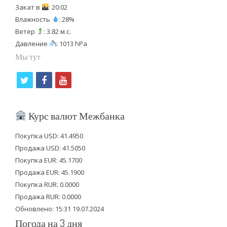
Закат в
: 20:02
Влажность
: 28%
Ветер
: 3.82 м.с.
Давление
: 1013 hPa
Мы тут
t
f
y
w
a
o
i
c
u
Курс валют Межбанка
t
e
t
Покупка USD: 41.4950
t
b
u
Продажа USD: 41.5050
e
o
b
Покупка EUR: 45.1700
Продажа EUR: 45.1900
r
o
e
Покупка RUR: 0.0000
k
Продажа RUR: 0.0000
Обновлено: 15:31 19.07.2024
Погода на 3 дня