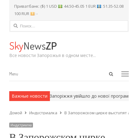
Приватбанк: ($) 1 USD
: 44.50-45.05 1 EUR
: 51.35-52.08
100 RUR
: -
Найти:
Sky
News
ZP
Все новости Запорожья в одном месте...
Open
Menu
Menu
search
panel
рмейские методы.
Важные новости
Запоріжжя увійшло до нової програми грошов
Домой
Индустриалка
В Запорожском цирке выступят ама
Индустриалка
В Запорожском цирке