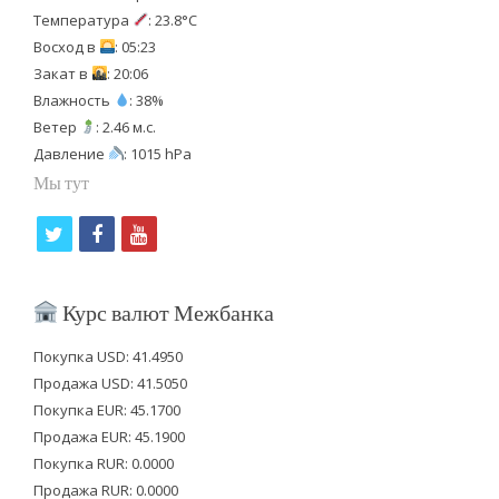
Температура
: 23.8°C
Восход в
: 05:23
Закат в
: 20:06
Влажность
: 38%
Ветер
: 2.46 м.с.
Давление
: 1015 hPa
Мы тут
t
f
y
w
a
o
i
c
u
Курс валют Межбанка
t
e
t
Покупка USD: 41.4950
t
b
u
Продажа USD: 41.5050
e
o
b
Покупка EUR: 45.1700
Продажа EUR: 45.1900
r
o
e
Покупка RUR: 0.0000
k
Продажа RUR: 0.0000