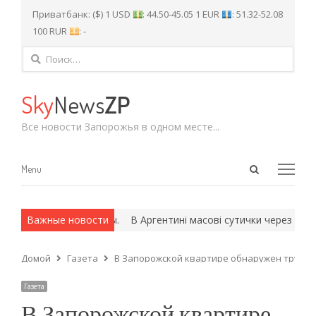
Приватбанк: ($) 1 USD
: 44.50-45.05 1 EUR
: 51.32-52.08
100 RUR
: -
Найти:
Sky
News
ZP
Все новости Запорожья в одном месте...
Open
Menu
Menu
search
panel
 и армейские методы.
Важные новости
В Аргентині масові сутички через новий
Домой
Газета
В Запорожской квартире обнаружен труп
Газета
В Запорожской квартире