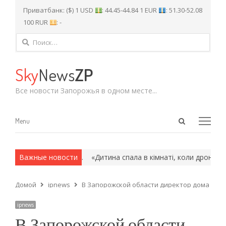
Приватбанк: ($) 1 USD
: 44.45-44.84 1 EUR
: 51.30-52.08
100 RUR
: -
Найти:
Sky
News
ZP
Все новости Запорожья в одном месте...
Open
Menu
Menu
search
panel
 и армейские методы.
Важные новости
«Дитина спала в кімнаті, коли дрон вдари
Домой
ipnews
В Запорожской области директор дома куль
ipnews
В Запорожской области