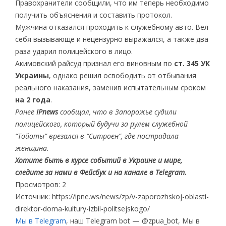
Правохранители сообщили, что им теперь необходимо
получить объяснения и составить протокол.
Мужчина отказался проходить к служебному авто. Вел
себя вызывающе и нецензурно выражался, а также два
раза ударил полицейского в лицо.
Акимовский райсуд признал его виновным по
ст. 345 УК
Украины
, однако решил освободить от отбывания
реального наказания, заменив испытательным сроком
на 2 года
.
Ранее
IPnews
сообщал, что в Запорожье судили
полицейского, который будучи за рулем служебной
“Тойоты” врезался в “Ситроен”, где пострадала
женщина.
Хотите быть в курсе событий в Украине и мире,
следите за нами в Фейсбук и на канале в Telegram.
Просмотров: 2
Источник: https://ipne.ws/news/zp/v-zaporozhskoj-oblasti-
direktor-doma-kultury-izbil-politsejskogo/
Мы в Telegram
, наш Telegram bot — @zpua_bot, Мы в