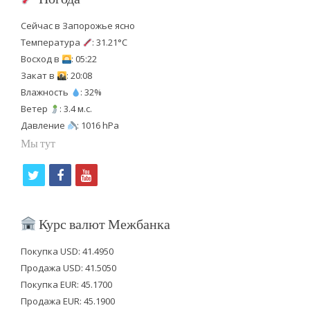
Сейчас в Запорожье ясно
Температура
: 31.21°C
Восход в
: 05:22
Закат в
: 20:08
Влажность
: 32%
Ветер
: 3.4 м.с.
Давление
: 1016 hPa
Мы тут
t
f
y
w
a
o
i
c
u
Курс валют Межбанка
t
e
t
Покупка USD: 41.4950
t
b
u
Продажа USD: 41.5050
e
o
b
Покупка EUR: 45.1700
Продажа EUR: 45.1900
r
o
e