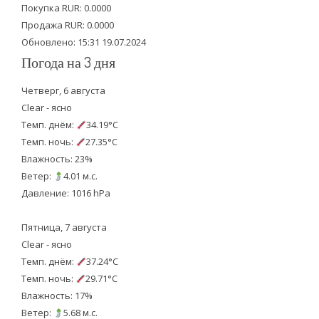
Покупка RUR: 0.0000
k
Продажа RUR: 0.0000
Обновлено: 15:31 19.07.2024
Погода на 3 дня
Четверг, 6 августа
Clear - ясно
Темп. днём:
34.19°C
Темп. ночь:
27.35°C
Влажность: 23%
Ветер:
4.01 м.с.
Давление: 1016 hPa
Пятница, 7 августа
Clear - ясно
Темп. днём:
37.24°C
Темп. ночь:
29.71°C
Влажность: 17%
Ветер:
5.68 м.с.