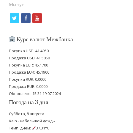
Мы тут
t
f
y
w
a
o
i
c
u
Курс валют Межбанка
t
e
t
Покупка USD: 41.4950
t
b
u
Продажа USD: 41.5050
e
o
b
Покупка EUR: 45.1700
Продажа EUR: 45.1900
r
o
e
Покупка RUR: 0.0000
k
Продажа RUR: 0.0000
Обновлено: 15:31 19.07.2024
Погода на 3 дня
Суббота, 8 августа
Rain - небольшой дождь
Темп. днём:
37.31°C