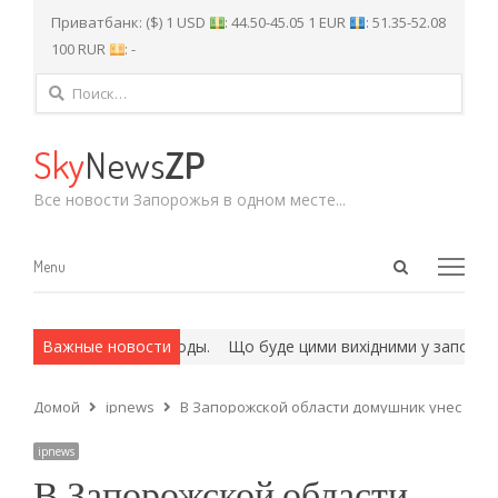
Приватбанк: ($) 1 USD
: 44.50-45.05 1 EUR
: 51.35-52.08
100 RUR
: -
Найти:
Sky
News
ZP
Все новости Запорожья в одном месте...
Open
Menu
Menu
search
panel
всех и армейские методы.
Важные новости
Що буде цими вихідними у запорізьки
Домой
ipnews
В Запорожской области домушник унес даже
ipnews
В Запорожской области