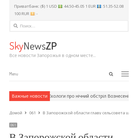
Приватбанк: ($) 1 USD
: 44.50-45.05 1 EUR
: 51.35-52.08
100 RUR
: -
Найти:
Sky
News
ZP
Все новости Запорожья в одном месте...
Open
Menu
Menu
search
panel
армейские методы.
Важные новости
Екологи про нічний обстріл Вознесенівсько
Домой
061
В Запорожской области главу сельсовета ули
061
В Запорожской области