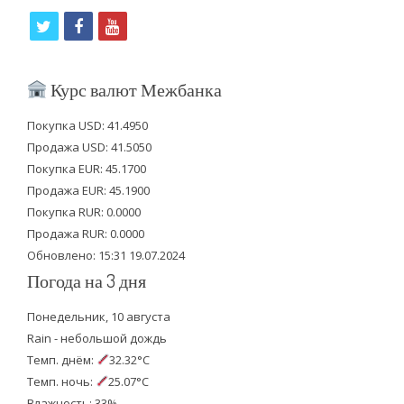
t
f
y
w
a
o
i
c
u
Курс валют Межбанка
t
e
t
Покупка USD: 41.4950
t
b
u
Продажа USD: 41.5050
e
o
b
Покупка EUR: 45.1700
Продажа EUR: 45.1900
r
o
e
Покупка RUR: 0.0000
k
Продажа RUR: 0.0000
Обновлено: 15:31 19.07.2024
Погода на 3 дня
Понедельник, 10 августа
Rain - небольшой дождь
Темп. днём:
32.32°C
Темп. ночь:
25.07°C
Влажность: 33%