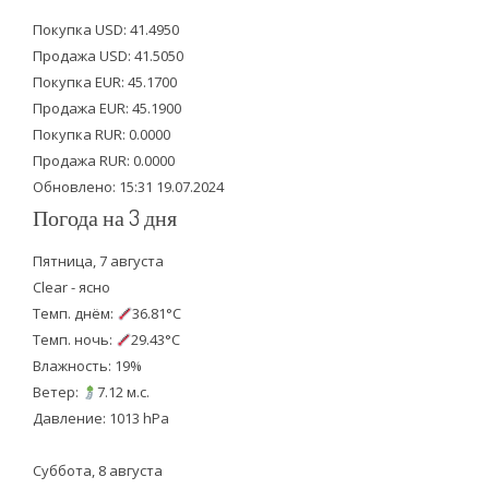
t
e
t
Покупка USD: 41.4950
t
b
u
Продажа USD: 41.5050
e
o
b
Покупка EUR: 45.1700
Продажа EUR: 45.1900
r
o
e
Покупка RUR: 0.0000
k
Продажа RUR: 0.0000
Обновлено: 15:31 19.07.2024
Погода на 3 дня
Пятница, 7 августа
Clear - ясно
Темп. днём:
36.81°C
Темп. ночь:
29.43°C
Влажность: 19%
Ветер:
7.12 м.с.
Давление: 1013 hPa
Суббота, 8 августа