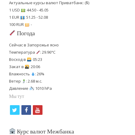
Актуальные курсы валют Приватбанк: ($)
1 USD
: 44.50 - 45.05
1 EUR
: 51.25 - 52.08
100 RUR
: -
Погода
Сейчас в Запорожье ясно
Температура
: 29.96°C
Восход в
: 05:23
Закат в
: 20:06
Влажность
: 26%
Ветер
: 2.68 м.с.
Давление
: 1010 hPa
Мы тут
t
f
y
w
a
o
i
c
u
Курс валют Межбанка