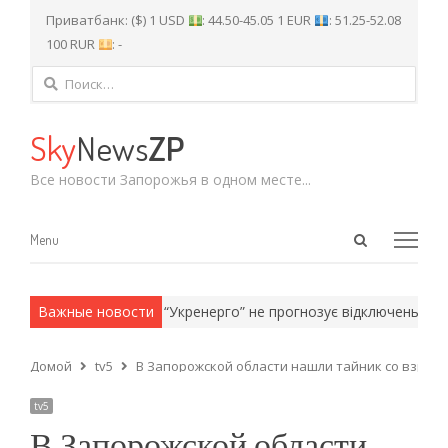
Приватбанк: ($) 1 USD
: 44.50-45.05 1 EUR
: 51.25-52.08
100 RUR
: -
Найти:
Sky
News
ZP
Все новости Запорожья в одном месте...
Open
Menu
Menu
search
panel
 армейские методы.
Важные новости
“Укренерго” не прогнозує відключень світла
Домой
tv5
В Запорожской области нашли тайник со взрыв
tv5
В Запорожской области