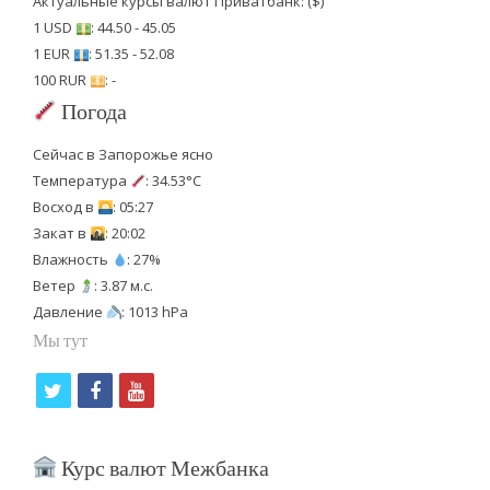
Актуальные курсы валют Приватбанк: ($)
1 USD
: 44.50 - 45.05
1 EUR
: 51.35 - 52.08
100 RUR
: -
Погода
Сейчас в Запорожье ясно
Температура
: 34.53°C
Восход в
: 05:27
Закат в
: 20:02
Влажность
: 27%
Ветер
: 3.87 м.с.
Давление
: 1013 hPa
Мы тут
t
f
y
w
a
o
i
c
u
Курс валют Межбанка