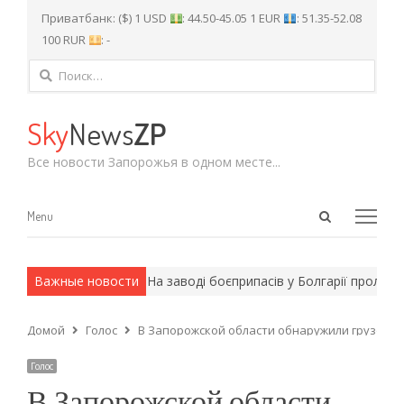
Приватбанк: ($) 1 USD
: 44.50-45.05 1 EUR
: 51.35-52.08
100 RUR
: -
Найти:
Sky
News
ZP
Все новости Запорожья в одном месте...
Open
Menu
Menu
search
panel
 армейские методы.
Важные новости
На заводі боєприпасів у Болгарії пролунал
Домой
Голос
В Запорожской области обнаружили грузовик
Голос
В Запорожской области