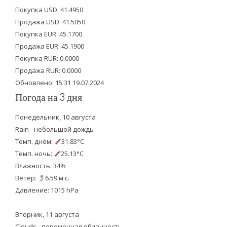
t
e
t
Покупка USD: 41.4950
t
b
u
Продажа USD: 41.5050
e
o
b
Покупка EUR: 45.1700
Продажа EUR: 45.1900
r
o
e
Покупка RUR: 0.0000
k
Продажа RUR: 0.0000
Обновлено: 15:31 19.07.2024
Погода на 3 дня
Понедельник, 10 августа
Rain - небольшой дождь
Темп. днём:
31.83°C
Темп. ночь:
25.13°C
Влажность: 34%
Ветер:
6.59 м.с.
Давление: 1015 hPa
Вторник, 11 августа
Clouds - переменная облачность