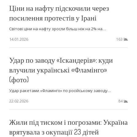
Ціни на нафту підскочили через
посилення протестів у Ірані
Світові ціни на нафту зросли більш ніж на 2% на…
14.01.2026
163
Удар по заводу «Іскандерів»: куди
влучили українські «Фламінго»
(фото)
Удар ракетами «Фламінго» по російському заводу…
22.02.2026
84
Жили під тиском і погрозами: Україна
врятувала з окупації 23 дітей