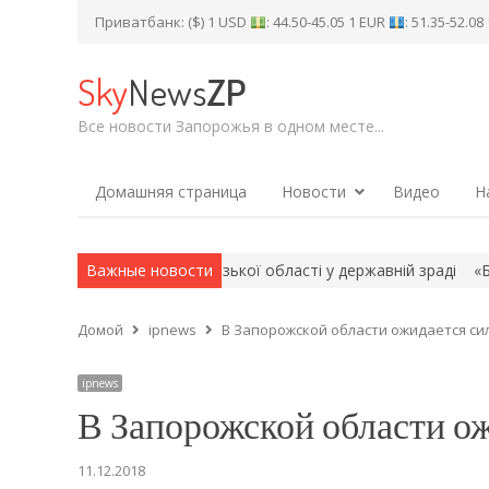
Приватбанк: ($) 1 USD
: 44.50-45.05 1 EUR
: 51.35-52.0
Sky
News
ZP
Все новости Запорожья в одном месте...
Домашняя страница
Новости
Видео
Н
чного мешканця Запорізької області у державній зраді
Важные новости
«Балицьк
Домой
ipnews
В Запорожской области ожидается с
ipnews
В Запорожской области о
11.12.2018