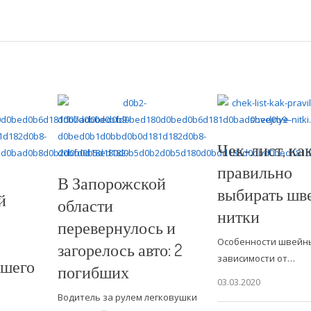
Чек-лист, ка
правильно
В Запорожской
выбирать шв
й
области
нитки
перевернулось и
Особенности швейны
загорелось авто: 2
зависимости от…
вшего
погибших
03.03.2020
Водитель за рулем легковушки