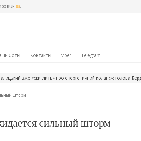
8 100 RUR
: -
аши боты
Контакты
viber
Telegram
ий вже «скиглить» про енергетичний колапс»: голова Бердянськ
ильный шторм
жидается сильный шторм