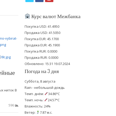
w
a
o
i
c
u
Курс валют Межбанка
t
e
t
Покупка USD: 41.4950
t
b
u
Продажа USD: 41.5050
e
o
b
Покупка EUR: 45.1700
Продажа EUR: 45.1900
r
o
e
Покупка RUR: 0.0000
к
k
Продажа RUR: 0.0000
Обновлено: 15:31 19.07.2024
Погода на 3 дня
ейные
Суббота, 8 августа
Rain - небольшой дождь
х ниток В
Темп. днём:
34.86°C
Темп. ночь:
24.57°C
596
Влажность: 24%
Ветер:
7.87 м.с.