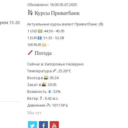
Обновлено: 16:00 05.07.2025
Курсы Приватбанк
днем 15-20
Актуальные курсы валют Приватбанк: ($)
1 USD
: 44.50 - 45.05
1 EUR
: 51.35 - 52.08
100 RUR
: -
Погода
Сейчас в Запорожье пасмурно
Температура
: 25.26°C
Восход в
: 05:24
Закат в
: 20:05
Влажность
: 52%
Ветер
: 6.42 м.с.
Давление
: 1011 hPa
Мы тут
t
f
y