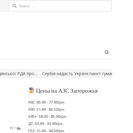
Найти:
Open
search
panel
ої РДА про…
Сербія надасть Україні пакет гуманітарної допомог
Цены на АЗС Запорожья
А92: 65.99 - 77.90грн.
А95: 51.49 - 83.50грн.
А95+: 58.00 - 85.90грн.
ДТ: 50.99 - 93.90грн.
917
ГАЗ: 31.49 - 44.50грн.