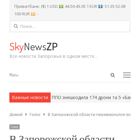
Приватбанк: ($) 1 USD
: 44.50-45.05 1 EUR
: 51.35-52.08
100 RUR
: -
Найти:
Sky
News
ZP
Все новости Запорожья в одном месте...
Open
Menu
Menu
search
panel
и армейские методы.
Важные новости
ППО знешкодила 174 дрони та 5 «Бандерол
Домой
Голос
В Запорожской области перевернулся грузов
Голос
В Запорожской области