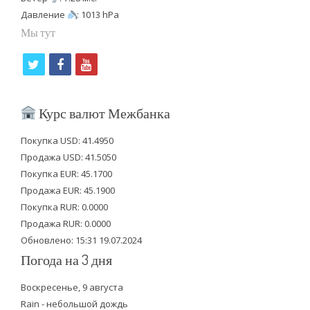
Давление
: 1013 hPa
Мы тут
t
f
y
w
a
o
i
c
u
Курс валют Межбанка
t
e
t
Покупка USD: 41.4950
t
b
u
Продажа USD: 41.5050
e
o
b
Покупка EUR: 45.1700
Продажа EUR: 45.1900
r
o
e
Покупка RUR: 0.0000
k
Продажа RUR: 0.0000
Обновлено: 15:31 19.07.2024
Погода на 3 дня
Воскресенье, 9 августа
Rain - небольшой дождь