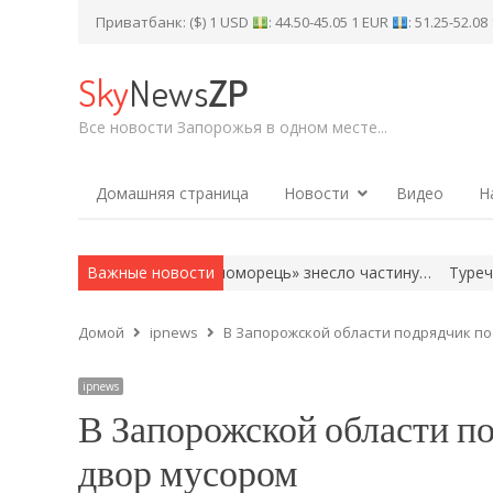
Приватбанк: ($) 1 USD
: 44.50-45.05 1 EUR
: 51.25-52.0
Sky
News
ZP
Все новости Запорожья в одном месте...
Домашняя страница
Новости
Видео
Н
лих, на стадіоні «Чорноморець» знесло частину…
Важные новости
Туреччина, С
Домой
ipnews
В Запорожской области подрядчик по
ipnews
В Запорожской области по
двор мусором