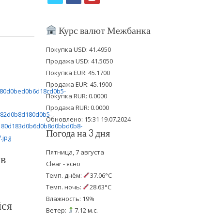
w
a
o
i
c
u
Курс валют Межбанка
t
e
t
Покупка USD: 41.4950
t
b
u
Продажа USD: 41.5050
e
o
b
Покупка EUR: 45.1700
Продажа EUR: 45.1900
r
o
e
Покупка RUR: 0.0000
k
Продажа RUR: 0.0000
Обновлено: 15:31 19.07.2024
Погода на 3 дня
Пятница, 7 августа
 в
Clear - ясно
Темп. днём:
37.06°C
Темп. ночь:
28.63°C
Влажность: 19%
йся
Ветер:
7.12 м.с.