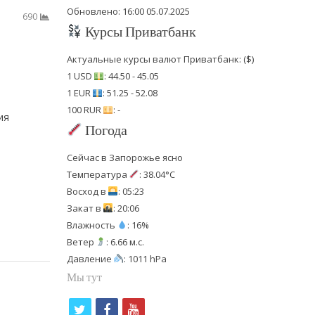
Обновлено: 16:00 05.07.2025
690
Курсы Приватбанк
Актуальные курсы валют Приватбанк: ($)
1 USD
: 44.50 - 45.05
1 EUR
: 51.25 - 52.08
100 RUR
: -
ия
Погода
Сейчас в Запорожье ясно
Температура
: 38.04°C
Восход в
: 05:23
Закат в
: 20:06
Влажность
: 16%
Ветер
: 6.66 м.с.
Давление
: 1011 hPa
Мы тут
t
f
y