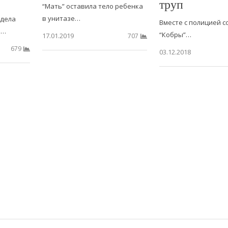
труп
“Мать” оставила тело ребенка
в унитазе…
тдела
Вместе с полицией с
и…
“Кобры”…
17.01.2019
707
679
03.12.2018