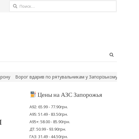
Найти:
Open
search
panel
Ворог вдарив по рятувальникам у Запорізькому районі, коли вон
Цены на АЗС Запорожья
А92: 65.99 - 77.90грн.
А95: 51.49 - 83.50грн.
л
А95+: 58.00 - 85.90грн.
ДТ: 50.99 - 93.90грн.
ГАЗ: 31.49 - 44.50грн.