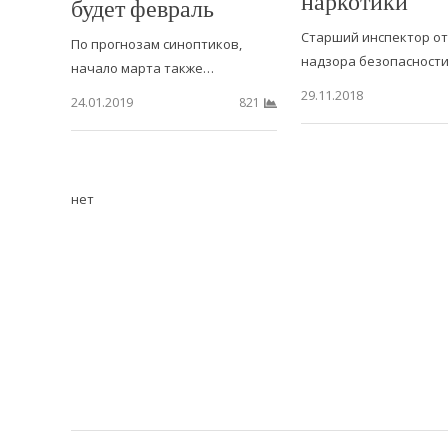
наркотики
будет февраль
Старший инспектор о
По прогнозам синоптиков,
надзора безопасност
начало марта также…
29.11.2018
24.01.2019
821
нет