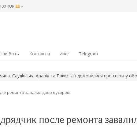
8 100 RUR
: -
аши боты
Контакты
viber
Telegram
аудівська Аравія та Пакистан домовилися про спільну оборону
сле ремонта завалил двор мусором
дрядчик после ремонта завали