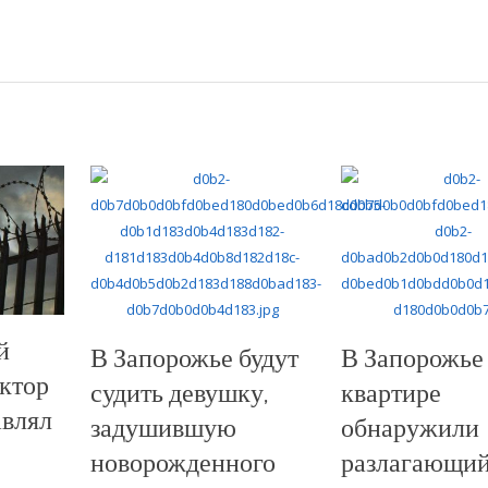
й
В Запорожье будут
В Запорожье
ктор
судить девушку,
квартире
авлял
задушившую
обнаружили
новорожденного
разлагающи