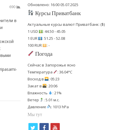
Обновлено: 16:00 05.07.2025
690
Курсы Приватбанк
нители в
Актуальные курсы валют Приватбанк: ($)
ии
1 USD
: 44.50 - 45.05
1 EUR
: 51.25 - 52.08
рожской
100 RUR
: -
к
Погода
евыми
Сейчас в Запорожье ясно
ripasami-
Температура
: 36.04°C
Восход в
: 05:23
Закат в
: 20:06
Влажность
: 21%
Ветер
: 5.01 м.с.
Давление
: 1013 hPa
Мы тут
t
f
y