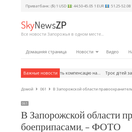
Приватбанк: ($) 1 USD
: 44.50-45.05 1 EUR
: 51.25-52.0
Sky
News
ZP
Все новости Запорожья в одном месте...
Домашняя страница
Новости
Видео
Н
119 запоріжців отримають компенсацію на…
Важные новости
Троє дітей залишили
Домой
061
В Запорожской области правоохранители
061
В Запорожской области п
боеприпасами, – ФОТО