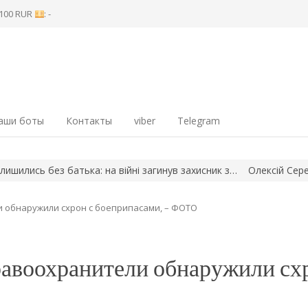
8 100 RUR
: -
аши боты
Контакты
viber
Telegram
сь без батька: на війні загинув захисник з…
Олексій Середа – н
 обнаружили схрон с боеприпасами, – ФОТО
равоохранители обнаружили сх