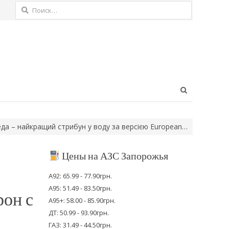
Найти:
Open
search
panel
айкращий стрибун у воду за версією European…
Запоріжжя увійш
Цены на АЗС Запорожья
А92: 65.99 - 77.90грн.
А95: 51.49 - 83.50грн.
рон с
А95+: 58.00 - 85.90грн.
ДТ: 50.99 - 93.90грн.
ГАЗ: 31.49 - 44.50грн.