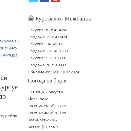
w
a
o
i
c
u
Курс валют Межбанка
t
e
t
Покупка USD: 41.4950
t
b
u
Продажа USD: 41.5050
e
o
b
Покупка EUR: 45.1700
Продажа EUR: 45.1900
r
o
e
Покупка RUR: 0.0000
k
Продажа RUR: 0.0000
Обновлено: 15:31 19.07.2024
йси
Погода на 3 дня
курсує
Пятница, 7 августа
до
Clear - ясно
Темп. днём:
36.19°C
Темп. ночь:
28.37°C
ту рейсів
Влажность: 20%
Ветер:
7.22 м.с.