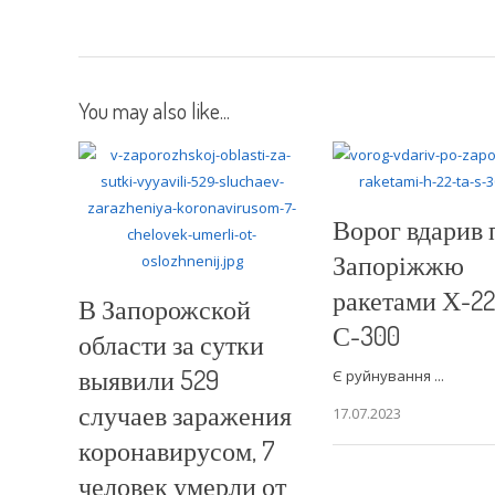
You may also like...
Ворог вдарив 
Запоріжжю
ракетами Х-22
В Запорожской
С-300
области за сутки
выявили 529
Є руйнування ...
случаев заражения
17.07.2023
коронавирусом, 7
человек умерли от