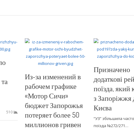
по
Призначено
Из-за изменений в
додаткові ре
 та
рабочем графике
поїзда, який 
«Мотор Сичи»
з Запоріжжя 
бюджет Запорожья
Києва
510
потеряет более 50
“УЗ” збільшила часто
миллионов гривен
поїзда №272/271…