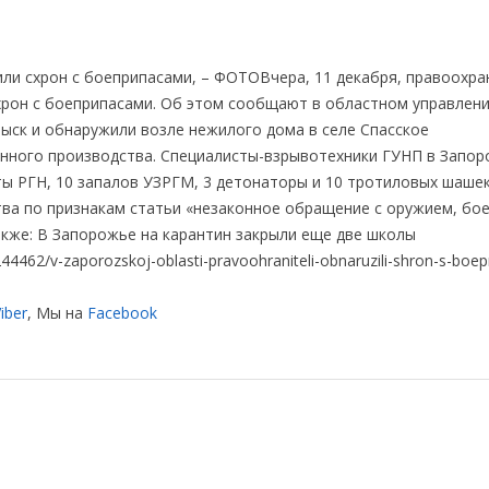
Вчера, 11 декабря, правоохра
хрон с боеприпасами. Об этом сообщают в областном управлен
ыск и обнаружили возле нежилого дома в селе Спасское
нного производства. Специалисты-взрывотехники ГУНП в Запо
аты РГН, 10 запалов УЗРГМ, 3 детонаторы и 10 тротиловых шаше
тва по признакам статьи «незаконное обращение с оружием, бо
кже: В Запорожье на карантин закрыли еще две школы
462/v-zaporozskoj-oblasti-pravoohraniteli-obnaruzili-shron-s-boep
iber
, Мы на
Facebook