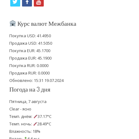
t
f
y
w
a
o
i
c
u
Курс валют Межбанка
t
e
t
Покупка USD: 41.4950
t
b
u
Продажа USD: 41.5050
e
o
b
Покупка EUR: 45.1700
Продажа EUR: 45.1900
r
o
e
Покупка RUR: 0.0000
k
Продажа RUR: 0.0000
Обновлено: 15:31 19.07.2024
Погода на 3 дня
Пятница, 7 августа
Clear - ясно
Темп. днём:
37.17°C
Темп. ночь:
28.49°C
Влажность: 18%
Ветер:
6.6 м.с.