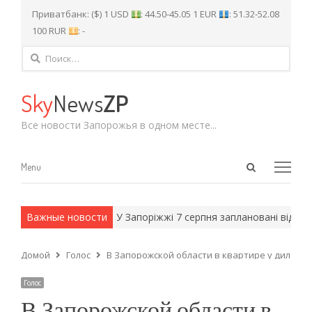
Приватбанк: ($) 1 USD
: 44.50-45.05 1 EUR
: 51.32-52.08
100 RUR
: -
Найти:
Sky
News
ZP
Все новости Запорожья в одном месте...
Open
Menu
Menu
search
panel
и армейские методы.
Важные новости
У Запоріжжі 7 серпня заплановані відключе
Домой
Голос
В Запорожской области в квартире у дилера 
Голос
В Запорожской области в