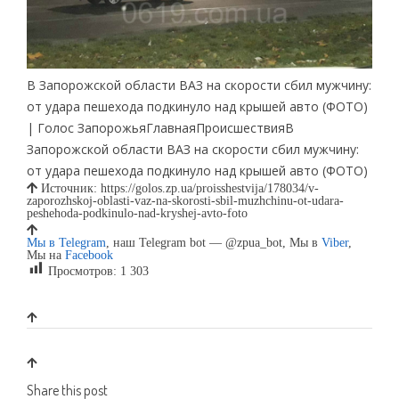
В Запорожской области ВАЗ на скорости сбил мужчину:
от удара пешехода подкинуло над крышей авто (ФОТО)
| Голос ЗапорожьяГлавнаяПроисшествияВ
Запорожской области ВАЗ на скорости сбил мужчину:
от удара пешехода подкинуло над крышей авто (ФОТО)
Источник: https://golos.zp.ua/proisshestvija/178034/v-
zaporozhskoj-oblasti-vaz-na-skorosti-sbil-muzhchinu-ot-udara-
peshehoda-podkinulo-nad-kryshej-avto-foto
Мы в Telegram
, наш Telegram bot — @zpua_bot, Мы в
Viber
,
Мы на
Facebook
Просмотров:
1 303
Share this post