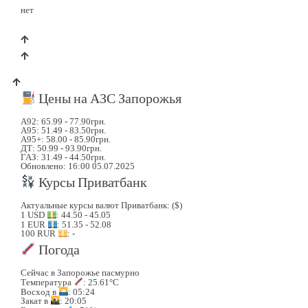
нет
Цены на АЗС Запорожья
А92: 65.99 - 77.90грн.
А95: 51.49 - 83.50грн.
А95+: 58.00 - 85.90грн.
ДТ: 50.99 - 93.90грн.
ГАЗ: 31.49 - 44.50грн.
Обновлено: 16:00 05.07.2025
Курсы Приватбанк
Актуальные курсы валют Приватбанк: ($)
1 USD
: 44.50 - 45.05
1 EUR
: 51.35 - 52.08
100 RUR
: -
Погода
Сейчас в Запорожье пасмурно
Температура
: 25.61°C
Восход в
: 05:24
Закат в
: 20:05