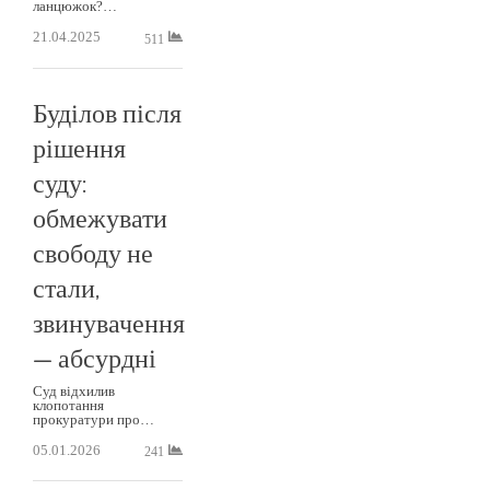
ланцюжок?…
21.04.2025
511
Буділов після
рішення
суду:
обмежувати
свободу не
стали,
звинувачення
— абсурдні
Суд відхилив
клопотання
прокуратури про…
05.01.2026
241