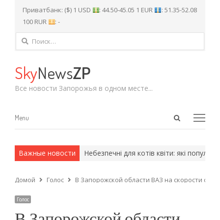
Приватбанк: ($) 1 USD
: 44.50-45.05 1 EUR
: 51.35-52.08
100 RUR
: -
Найти:
Sky
News
ZP
Все новости Запорожья в одном месте...
Open
Menu
Menu
search
panel
и армейские методы.
Важные новости
Небезпечні для котів квіти: які популярні
Домой
Голос
В Запорожской области ВАЗ на скорости сби
Голос
В Запорожской области