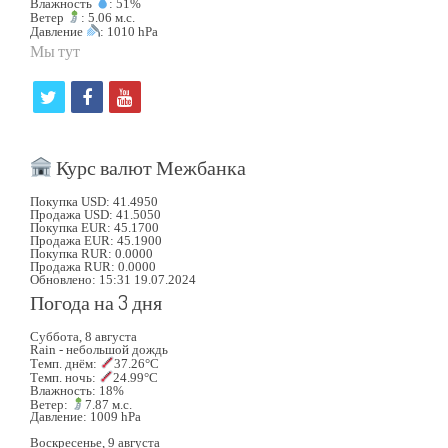
Влажность
: 51%
Ветер
: 5.06 м.с.
Давление
: 1010 hPa
Мы тут
t
f
y
w
a
o
i
c
u
Курс валют Межбанка
t
e
t
Покупка USD: 41.4950
Продажа USD: 41.5050
t
b
u
Покупка EUR: 45.1700
Продажа EUR: 45.1900
Покупка RUR: 0.0000
e
o
b
Продажа RUR: 0.0000
Обновлено: 15:31 19.07.2024
r
o
e
Погода на 3 дня
k
Суббота, 8 августа
Rain - небольшой дождь
Темп. днём:
37.26°C
Темп. ночь:
24.99°C
Влажность: 18%
Ветер:
7.87 м.с.
Давление: 1009 hPa
Воскресенье, 9 августа