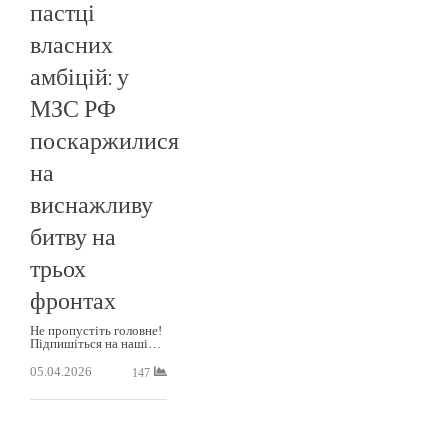
пастці
власних
амбіцій: у
МЗС РФ
поскаржилися
на
виснажливу
битву на
трьох
фронтах
Не пропустіть головне!
Підпишіться на наші…
05.04.2026
147