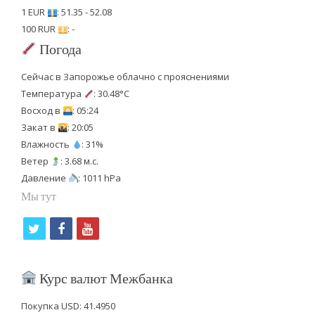
1 EUR
: 51.35 - 52.08
100 RUR
: -
Погода
Сейчас в Запорожье облачно с прояснениями
Температура
: 30.48°C
Восход в
: 05:24
Закат в
: 20:05
Влажность
: 31%
Ветер
: 3.68 м.с.
Давление
: 1011 hPa
Мы тут
t
f
y
w
a
o
i
c
u
Курс валют Межбанка
t
e
t
Покупка USD: 41.4950