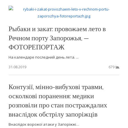
Рыбаки и закат: провожаем лето в
Речном порту Запорожья, —
ФОТОРЕПОРТАЖ
На календаре последний день лета. ...
31.08.2019
679
Контузії, мінно-вибухові травми,
осколкові поранення: медики
розповіли про стан постраждалих
внаслідок обстрілу запоріжців
Внаслідок ворожої атаки у Запоріжжі…