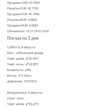
t
b
u
Продажа USD: 41.5050
e
o
b
Покупка EUR: 45.1700
Продажа EUR: 45.1900
r
o
e
Покупка RUR: 0.0000
k
Продажа RUR: 0.0000
Обновлено: 15:31 19.07.2024
Погода на 3 дня
Суббота, 8 августа
Rain - небольшой дождь
Темп. днём:
35.94°C
Темп. ночь:
24.28°C
Влажность: 20%
Ветер:
9.16 м.с.
Давление: 1010 hPa
Воскресенье, 9 августа
Clear - ясно
Темп. днём:
30.22°C