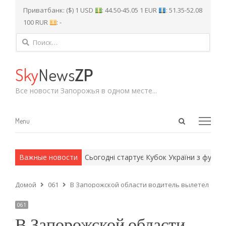
Приватбанк: ($) 1 USD
: 44.50-45.05 1 EUR
: 51.35-52.08
100 RUR
: -
Найти:
Sky
News
ZP
Все новости Запорожья в одном месте...
Open
Menu
Menu
search
panel
и армейские методы.
Важные новости
Сьогодні стартує Кубок України з футбол
Домой
061
В Запорожской области водитель вылетел с тра
061
В Запорожской области