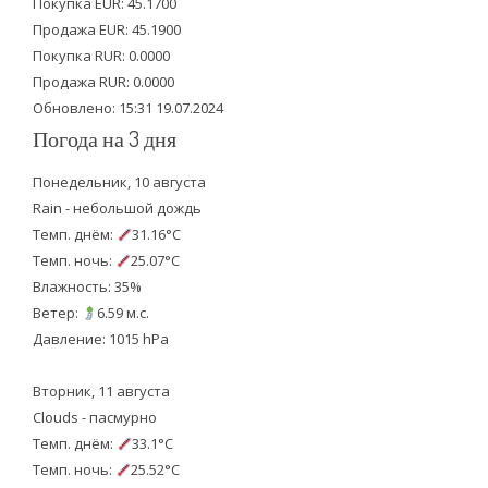
e
o
b
Покупка EUR: 45.1700
Продажа EUR: 45.1900
r
o
e
Покупка RUR: 0.0000
k
Продажа RUR: 0.0000
Обновлено: 15:31 19.07.2024
Погода на 3 дня
Понедельник, 10 августа
Rain - небольшой дождь
Темп. днём:
31.16°C
Темп. ночь:
25.07°C
Влажность: 35%
Ветер:
6.59 м.с.
Давление: 1015 hPa
Вторник, 11 августа
Clouds - пасмурно
Темп. днём:
33.1°C
Темп. ночь:
25.52°C