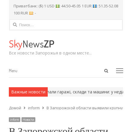
Приватбанк: ($) 1 USD
: 44.50-45.05 1 EUR
: 51.35-52.08
100 RUR
: -
Найти:
Sky
News
ZP
Все новости Запорожья в одном месте...
Open
Menu
Menu
search
panel
мейские методы.
Важные новости
Палали гаражі, склади та машини: у неділю уда
Домой
inform
В Запорожской области выявили крупную п
inform
Новости
В Запорожской области