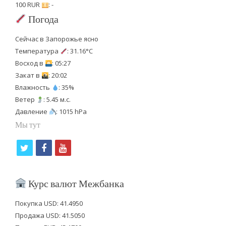
100 RUR
: -
Погода
Сейчас в Запорожье ясно
Температура
: 31.16°C
Восход в
: 05:27
Закат в
: 20:02
Влажность
: 35%
Ветер
: 5.45 м.с.
Давление
: 1015 hPa
Мы тут
t
f
y
w
a
o
i
c
u
Курс валют Межбанка
t
e
t
Покупка USD: 41.4950
t
b
u
Продажа USD: 41.5050