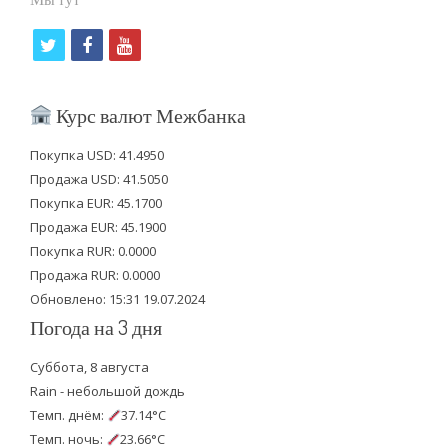
t
f
y
w
a
o
i
c
u
Курс валют Межбанка
t
e
t
Покупка USD: 41.4950
t
b
u
Продажа USD: 41.5050
e
o
b
Покупка EUR: 45.1700
Продажа EUR: 45.1900
r
o
e
Покупка RUR: 0.0000
k
Продажа RUR: 0.0000
Обновлено: 15:31 19.07.2024
Погода на 3 дня
Суббота, 8 августа
Rain - небольшой дождь
Темп. днём:
37.14°C
Темп. ночь:
23.66°C