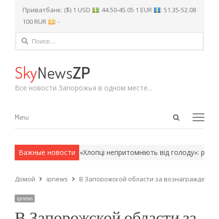
Приватбанк: ($) 1 USD
: 44.50-45.05 1 EUR
: 51.35-52.08
100 RUR
: -
Найти:
Sky
News
ZP
Все новости Запорожья в одном месте...
Open
Menu
Menu
search
panel
и армейские методы.
Важные новости
«Хлопці непритомніють від голоду»: рідні б
Домой
ipnews
В Запорожской области за вознаграждение 
ipnews
В Запорожской области за