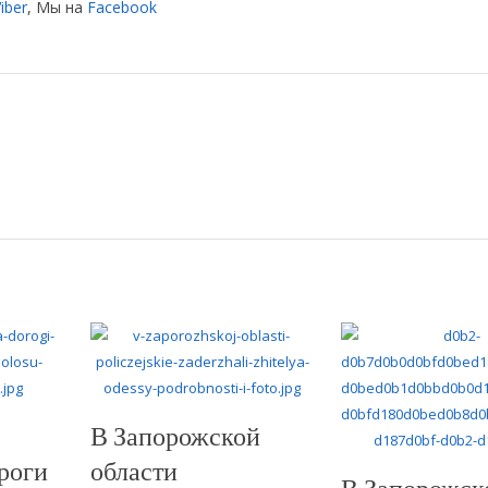
iber
, Мы на
Facebook
В Запорожской
роги
области
В Запорожск