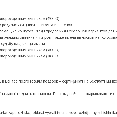
 родились хищники – тигрята и львёнок.
 помощью конкурса. Люди предложили около 350 вариантов для к
на реакцию львенка и тигров. Также имена выносили на голосов
 судьбу владельца имени.
 в центре подготовили подарок – сертификат на бесплатный вхо
“на лапы” поднять не смогли. Поэтому сейчас выкармливают их
arke-zaporozhskoj-oblasti-vybrali-imena-novorozhdjonnym-hishhnik