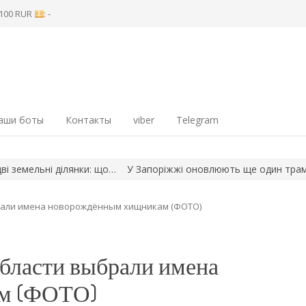
8 100 RUR
: -
аши боты
Контакты
viber
Telegram
ельні ділянки: що…
У Запоріжжі оновлюють ще один трамвайний
рали имена новорождённым хищникам (ФОТО)
области выбрали имена
м (ФОТО)