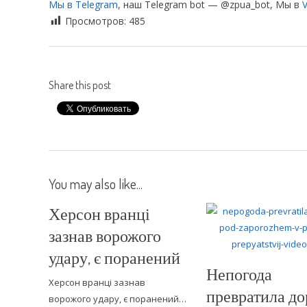
Мы в Telegram
, наш Telegram bot — @zpua_bot, Мы в
V
Просмотров:
485
Share this post
You may also like...
Херсон вранці
зазнав ворожого
удару, є поранений
Непогода
Херсон вранці зазнав
превратила до
ворожого удару, є поранений…