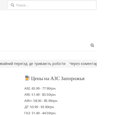
Найти:
Open
search
panel
 переїзд: де тривають роботи
Через коментарі в соціальній м
Цены на АЗС Запорожья
А92: 65.99 - 77.90грн.
А95: 51.49 - 83.50грн.
А95+: 58.00 - 85.90грн.
ДТ: 50.99 - 93.90грн.
ГАЗ: 31.49 - 44.50грн.