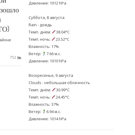
Давление: 1012 hPa
изошло
м
Суббота, 8 августа
Rain - дождь
ТО)
Темп. днём:
38.04°C
Темп. ночь:
23.52°C
айоне
Влажность: 17%
Ветер:
7.66 м.с.
752
Давление: 1010 hPa
Воскресенье, 9 августа
Clouds - небольшая облачность
Темп. днём:
30.99°C
Темп. ночь:
24.45°C
Влажность: 37%
Ветер:
6.94 м.с.
Давление: 1014 hPa