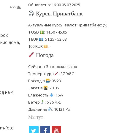
Обновлено: 16:00 05.07.2025
485
Курсы Приватбанк
Актуальные курсы валют Приватбанк: ($)
1 USD
: 44.50 - 45.05
рох.
1 EUR
: 51.25 - 52.08
ания дома,
100 RUR
: -
Погода
Сейчас в Запорожье ясно
Температура
: 37.94°C
Восход в
: 05:23
Закат в
: 20:06
д на 4
Влажность
: 16%
Ветер
: 6.36 м.с.
Давление
: 1012 hPa
Мы тут
am-foto
t
f
y