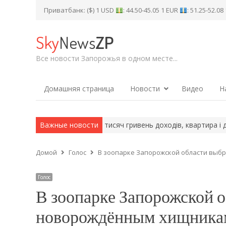
Приватбанк: ($) 1 USD
: 44.50-45.05 1 EUR
: 51.25-52.0
Sky
News
ZP
Все новости Запорожья в одном месте...
Домашняя страница
Новости
Видео
Н
: загинула жінка
Важные новости
700 тисяч гривень доходів, квартира і дві зем
Домой
Голос
В зоопарке Запорожской области выб
Голос
В зоопарке Запорожской 
новорождённым хищника