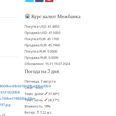
w
a
o
i
c
u
Курс валют Межбанка
t
e
t
Покупка USD: 41.4950
t
b
u
Продажа USD: 41.5050
e
o
b
Покупка EUR: 45.1700
Продажа EUR: 45.1900
r
o
e
Покупка RUR: 0.0000
k
Продажа RUR: 0.0000
Обновлено: 15:31 19.07.2024
Погода на 3 дня
Пятница, 7 августа
Clear - ясно
Темп. днём:
37.49°C
Темп. ночь:
28.37°C
Влажность: 18%
Ветер:
7.22 м.с.
ой