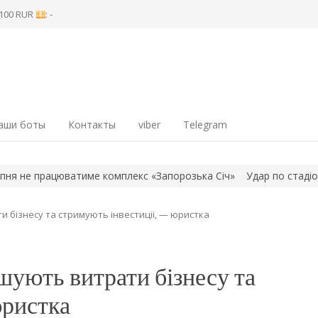
8 100 RUR
: -
аши боты
Контакты
viber
Telegram
 працюватиме комплекс «Запорозька Січ»
Удар по стадіону «Чо
 бізнесу та стримують інвестиції, — юристка
ують витрати бізнесу та
юристка