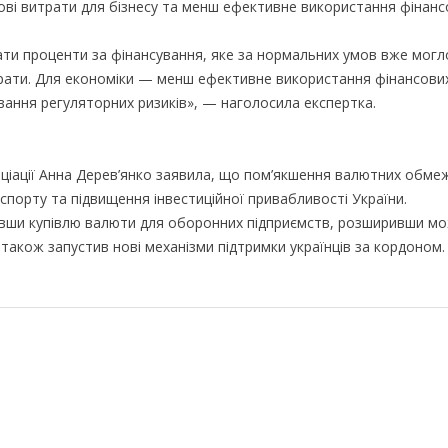
ові витрати для бізнесу та менш ефективне використання фінанс
ати проценти за фінансування, яке за нормальних умов вже могл
рати. Для економіки — менш ефективне використання фінансових
вання регуляторних ризиків», — наголосила експертка.
оціації Анна Дерев’янко заявила, що пом’якшення валютних обме
кспорту та підвищення інвестиційної привабливості України.
ивши купівлю валюти для оборонних підприємств, розширивши м
а також запустив нові механізми підтримки українців за кордоном.