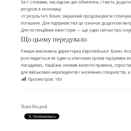
За її словами, наслідком цих обмежень стають додатк
ресурсів в економіці.
«У результаті бізнес змушений продовжувати сплачув
погашене. Для підприємства це означає додаткові вит
Для потенційних інвесторів — ще один сигнал про існу
Що цьому передувало
Раніше виконавча директорка Європейської Бізнес Ас
розглядається як один із ключових кроків підтримки е
Нагадаємо, Нацбанк оновив валютні правила, спрост
для військових-нерезидентів і іноземних спеціалістів, 
Просмотров:
160
Share this post