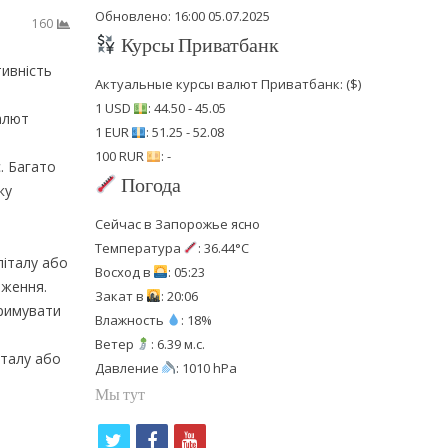
Обновлено: 16:00 05.07.2025
160
Курсы Приватбанк
ивність
Актуальные курсы валют Приватбанк: ($)
1 USD
: 44.50 - 45.05
алют
1 EUR
: 51.25 - 52.08
100 RUR
: -
. Багато
Погода
ку
Сейчас в Запорожье ясно
Температура
: 36.44°C
піталу або
Восход в
: 05:23
еження.
Закат в
: 20:06
тримувати
Влажность
: 18%
Ветер
: 6.39 м.с.
італу або
Давление
: 1010 hPa
Мы тут
t
f
y