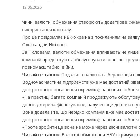
13.06.2026
Чинні валютні обмеження створюють додаткове фінан
використання капіталу.
Про це повідомляє РБК-Україна з посиланням на заяв
Олександри Нікітіної.
За її словами, валютні обмеження впливають не лише н
компаній продовжують обслуговувати зовнішні кредит
повномасштабної війни.
Читайте також
: Подальша валютна лібералізація пі
Водночас частина підприємств уже має достатній ріве
дострокового погашення окремих фінансових зобов’яз
«На практиці багато компаній продовжують обслугову
дорогі джерела фінансування, залучені ще до початку в
Вона додала і те, що нерідко компанія вже має достат
дострокового погашення окремих фінансових зобов’яз
«Проте зробити це вона не може через діючі валютні
Читайте також:
Валютні обмеження НБУ стримують екс