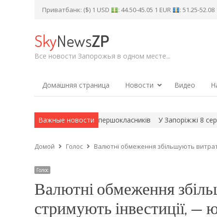
Приватбанк: ($) 1 USD
: 44.50-45.05 1 EUR
: 51.25-52.0
Sky
News
ZP
Все новости Запорожья в одном месте...
Домашняя страница
Новости
Видео
Н
отримують виплату на першокласників
Важные новости
У Запоріжжі 8 серпня не
Домой
Голос
Валютні обмеження збільшують витрати
Голос
Валютні обмеження збільш
стримують інвестиції, — 