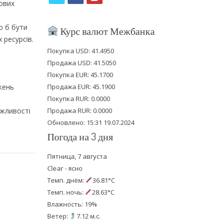
ових
w
a
o
i
c
u
о б бути
Курс валют Межбанка
 ресурсів.
t
e
t
Покупка USD: 41.4950
t
b
u
Продажа USD: 41.5050
e
o
b
Покупка EUR: 45.1700
жень
Продажа EUR: 45.1900
r
o
e
Покупка RUR: 0.0000
k
ожливості
Продажа RUR: 0.0000
Обновлено: 15:31 19.07.2024
Погода на 3 дня
Пятница, 7 августа
Clear - ясно
Темп. днём:
36.81°C
Темп. ночь:
28.63°C
Влажность: 19%
Ветер:
7.12 м.с.