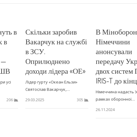
нуть в
Скільки заробив
В Міноборо
к в
Вакарчук на службі
Німеччини
в ЗСУ.
анонсували
 —
Оприлюднено
передачу Укр
ДШВ
доходи лідера «ОЕ»
двох систем
IRIS-T до кін
ри усі
Лідер гурту «Океан Ельзи»
Святослав Вакарчук,…
Німеччина надасть У
рамках оборонної…
29.03.2025
206
305
26.11.2024