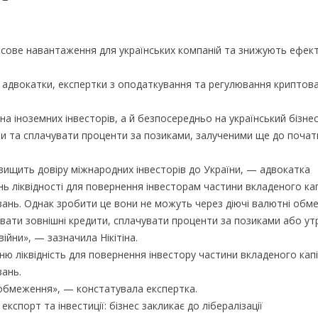
сове навантаження для українських компаній та знижують ефект
у адвокатки, експертки з оподаткування та регулювання криптов
а іноземних інвесторів, а й безпосередньо на український бізнес
и та сплачувати проценти за позиками, залученими ще до почат
двищить довіру міжнародних інвесторів до України, — адвокатка
нь ліквідності для повернення інвесторам частини вкладеного ка
ань. Однак зробити це вони не можуть через діючі валютні обм
вати зовнішні кредити, сплачувати проценти за позиками або у
ійни», — зазначила Нікітіна.
ню ліквідність для повернення інвестору частини вкладеного кап
ань.
 обмеження», — констатувала експертка.
порт та інвестиції: бізнес закликає до лібералізації