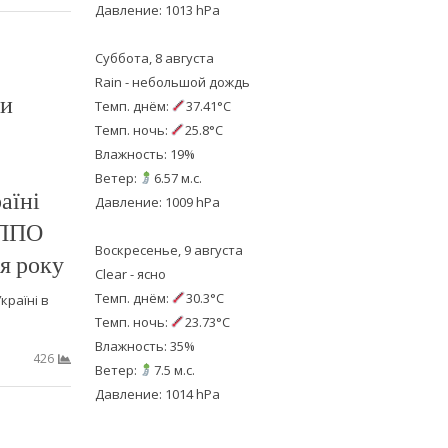
Давление: 1013 hPa
Суббота, 8 августа
Rain - небольшой дождь
ни
Темп. днём:
37.41°C
Темп. ночь:
25.8°C
Влажность: 19%
Ветер:
6.57 м.с.
аїні
Давление: 1009 hPa
 ППО
Воскресенье, 9 августа
ця року
Clear - ясно
Темп. днём:
30.3°C
країні в
Темп. ночь:
23.73°C
Влажность: 35%
426
Ветер:
7.5 м.с.
Давление: 1014 hPa