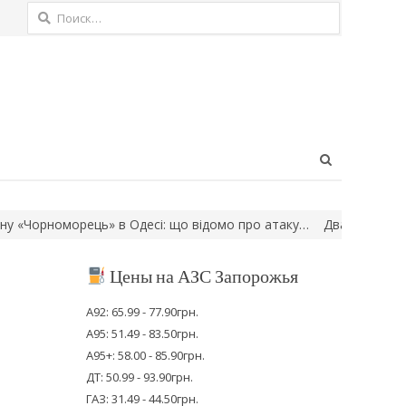
Найти:
Open
search
panel
рноморець» в Одесі: що відомо про атаку…
Два населені пункти 
Цены на АЗС Запорожья
А92: 65.99 - 77.90грн.
А95: 51.49 - 83.50грн.
А95+: 58.00 - 85.90грн.
ДТ: 50.99 - 93.90грн.
ГАЗ: 31.49 - 44.50грн.