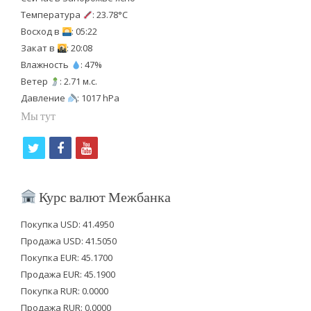
Температура
: 23.78°C
Восход в
: 05:22
Закат в
: 20:08
Влажность
: 47%
Ветер
: 2.71 м.с.
Давление
: 1017 hPa
Мы тут
t
f
y
w
a
o
i
c
u
Курс валют Межбанка
t
e
t
Покупка USD: 41.4950
t
b
u
Продажа USD: 41.5050
e
o
b
Покупка EUR: 45.1700
Продажа EUR: 45.1900
r
o
e
Покупка RUR: 0.0000
k
Продажа RUR: 0.0000