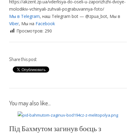
https://akzent.zp.ua/vderlisya-do-oseli-u-zaporizhzhi-dvoye-
molodikiv-vchinyali-zuhvali-pograbuvannya-foto/
Мы в Telegram
, наш Telegram bot — @zpua_bot, Мы в
Viber
, Мы на
Facebook
Просмотров:
290
Share this post
You may also like...
Під Бахмутом загинув боєць з