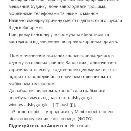
мешканців будинку, вони заволодівали грошима,
мобільними телефонами та іншим їх майном.
Названо ймовірну причину смерті підлітка, якого шукали
3 дні в Запоріжжі
При цьому пенсіонеру погрожували вбивством та
застерігали від звернення до правоохоронних органів.
Поміж вчиненням вказаних злочинів, знаходячись в
одному із спальних районів Запоріжжя, обвинувачені
спричинили тілесні ушкодження місцевому жителю та
відкрито заволоділи його наручним годинником та
мобільним телефоном.
До набрання вироком законної сили грабіжники
перебуватимуть під вартою. (adsbygoogle =
window.adsbygoogle || []).push({});
«З волонтерів — у зрадники»: у Мелітополі хлопець
після полону змінив свою позицію (ФОТО)
Підписуйтесь на Акцент в
Источник: