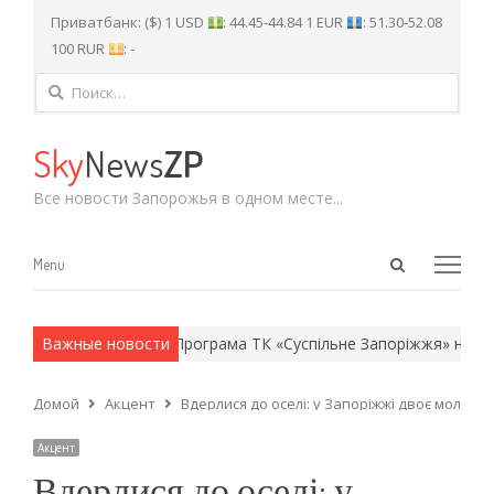
Приватбанк: ($) 1 USD
: 44.45-44.84 1 EUR
: 51.30-52.08
100 RUR
: -
Найти:
Sky
News
ZP
Все новости Запорожья в одном месте...
Open
Menu
Menu
search
panel
армейские методы.
Важные новости
Програма ТК «Суспільне Запоріжжя» на четв
Домой
Акцент
Вдерлися до оселі: у Запоріжжі двоє молоди
Акцент
Вдерлися до оселі: у