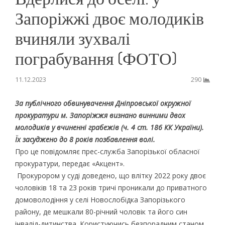
Запоріжжі двоє молодиків
вчиняли зухвалі
пограбування (ФОТО)
11.12.2023
290
За публічного обвинувачення Дніпровської окружної
прокуратури м. Запоріжжя визнано винними двох
молодиків у вчиненні грабежів (ч. 4 ст. 186 КК України).
Їх засуджено до 8 років позбавлення волі.
Про це повідомляє прес-служба Запорізької обласної
прокуратури, передає «Акцент».
Прокурором у суді доведено, що влітку 2022 року двоє
чоловіків 18 та 23 років тричі проникали до приватного
домоволодіння у селі Новослобідка Запорізького
району, де мешкали 80-річний чоловік та його син
інвалід-дитинства. Користуючись безпорадним станом