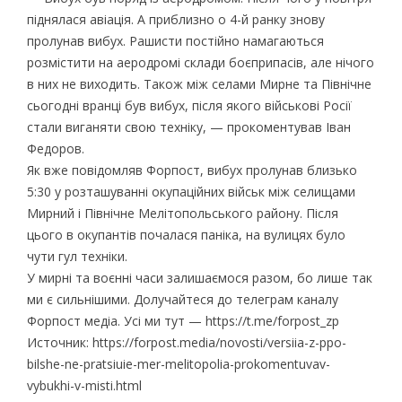
піднялася авіація. А приблизно о 4-й ранку знову
пролунав вибух. Рашисти постійно намагаються
розмістити на аеродромі склади боєприпасів, але нічого
в них не виходить. Також між селами Мирне та Північне
сьогодні вранці був вибух, після якого військові Росії
стали виганяти свою техніку, — прокоментував Іван
Федоров.
Як вже повідомляв Форпост, вибух пролунав близько
5:30 у розташуванні окупаційних військ між селищами
Мирний і Північне Мелітопольського району. Після
цього в окупантів почалася паніка, на вулицях було
чути гул техніки.
У мирні та воєнні часи залишаємося разом, бо лише так
ми є сильнішими. Долучайтеся до телеграм каналу
Форпост медіа. Усі ми тут — https://t.me/forpost_zp
Источник: https://forpost.media/novosti/versiia-z-ppo-
bilshe-ne-pratsiuie-mer-melitopolia-prokomentuvav-
vybukhi-v-misti.html