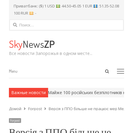
Приватбанк: ($) 1 USD
: 44.50-45.05 1 EUR
: 51.35-52.08
100 RUR
: -
Найти:
Sky
News
ZP
Все новости Запорожья в одном месте...
Open
Menu
Menu
search
panel
 армейские методы.
Важные новости
Майже 100 російських безпілотників над 
Домой
Forpost
Версія з ППО більше не працює: мер Мелітоп
Forpost
Версія з ППО більше не