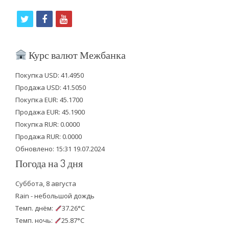
t
f
y
w
a
o
i
c
u
Курс валют Межбанка
t
e
t
Покупка USD: 41.4950
t
b
u
Продажа USD: 41.5050
e
o
b
Покупка EUR: 45.1700
Продажа EUR: 45.1900
r
o
e
Покупка RUR: 0.0000
k
Продажа RUR: 0.0000
Обновлено: 15:31 19.07.2024
Погода на 3 дня
Суббота, 8 августа
Rain - небольшой дождь
Темп. днём:
37.26°C
Темп. ночь:
25.87°C