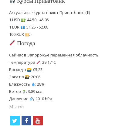
Курсы Приватбанк
Актуальные курсы валют Приватбанк: ($)
1 USD
: 44.50 - 45.05
1 EUR
: 51.25 - 52.08
100 RUR
: -
Погода
Сейчас в Запорожье переменная облачность
Температура
: 29.17°C
Восход в
: 05:23
Закат в
: 20:06
Влажность
: 28%
Ветер
: 3.89 м.с.
Давление
: 1010 hPa
Мы тут
t
f
y
w
a
o