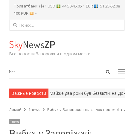
Приватбанк: ($) 1 USD
: 44.50-45.05 1 EUR
: 51.25-52.08
100 RUR
: -
Найти:
Sky
News
ZP
Все новости Запорожья в одном месте...
Open
Menu
Menu
search
panel
и армейские методы.
Важные новости
Майже два роки був безвісти: на Донеччин
Домой
1news
Вибух у Запоріжжі: внаслідок ворожої атаки
1news
Вибух у Запоріжжі: