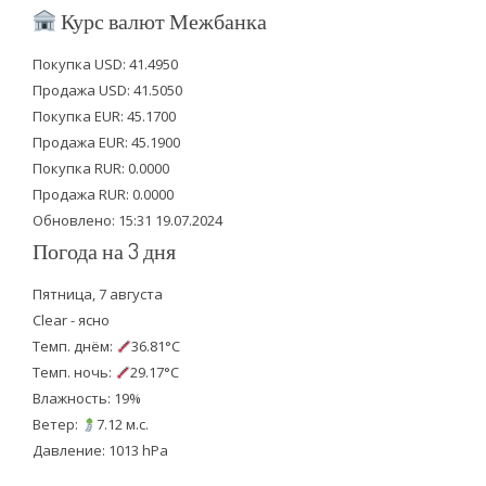
i
c
u
Курс валют Межбанка
t
e
t
Покупка USD: 41.4950
t
b
u
Продажа USD: 41.5050
e
o
b
Покупка EUR: 45.1700
Продажа EUR: 45.1900
r
o
e
Покупка RUR: 0.0000
k
Продажа RUR: 0.0000
Обновлено: 15:31 19.07.2024
Погода на 3 дня
Пятница, 7 августа
Clear - ясно
Темп. днём:
36.81°C
Темп. ночь:
29.17°C
Влажность: 19%
Ветер:
7.12 м.с.
Давление: 1013 hPa