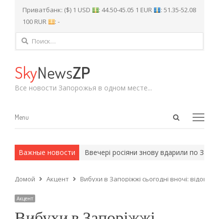
Приватбанк: ($) 1 USD
: 44.50-45.05 1 EUR
: 51.35-52.08
100 RUR
: -
Найти:
Sky
News
ZP
Все новости Запорожья в одном месте...
Open
Menu
Menu
search
panel
и армейские методы.
Важные новости
Ввечері росіяни знову вдарили по Запорі
Домой
Акцент
Вибухи в Запоріжжі сьогодні вночі: відомо п
Акцент
Вибухи в Запоріжжі