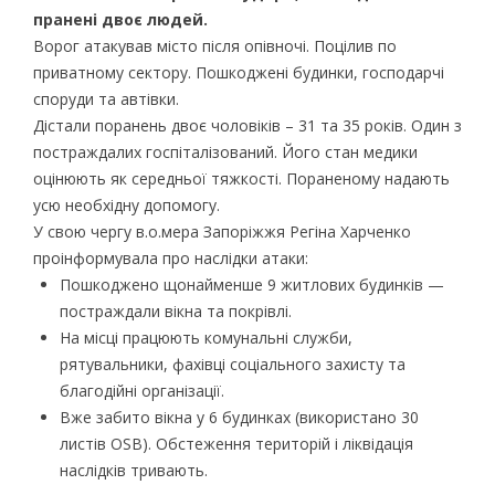
пранені двоє людей.
Ворог атакував місто після опівночі. Поцілив по
приватному сектору. Пошкоджені будинки, господарчі
споруди та автівки.
Дістали поранень двоє чоловіків – 31 та 35 років. Один з
постраждалих госпіталізований. Його стан медики
оцінюють як середньої тяжкості. Пораненому надають
усю необхідну допомогу.
У свою чергу в.о.мера Запоріжжя Регіна Харченко
проінформувала про наслідки атаки:
Пошкоджено щонайменше 9 житлових будинків —
постраждали вікна та покрівлі.
На місці працюють комунальні служби,
рятувальники, фахівці соціального захисту та
благодійні організації.
Вже забито вікна у 6 будинках (використано 30
листів OSB). Обстеження територій і ліквідація
наслідків тривають.