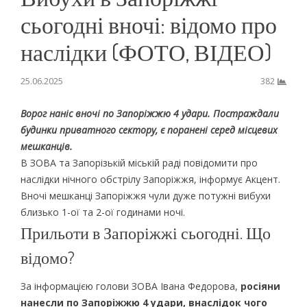
сьогодні вночі: відомо про
наслідки (ФОТО, ВІДЕО)
25.06.2025
382
Ворог наніс вночі по Запоріжжю 4 удари. Постраждали
будинки приватного сектору, є поранені серед місцевих
мешканців.
В ЗОВА та Запорізькій міській раді повідомити про
наслідки нічного обстрілу Запоріжжя, інформує Акцент.
Вночі мешканці Запоріжжя чули дуже потужні вибухи
близько 1-ої та 2-ої годинами ночі.
Прильоти в Запоріжжі сьогодні. Що
відомо?
За інформацією голови ЗОВА Івана Федорова,
росіяни
нанесли по Запоріжжю 4 удари, внаслідок чого