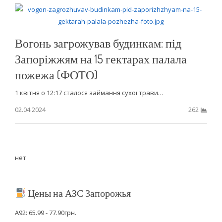
Вогонь загрожував будинкам: під
Запоріжжям на 15 гектарах палала
пожежа (ФОТО)
1 квітня о 12:17 сталося займання сухої трави…
02.04.2024
262
нет
Цены на АЗС Запорожья
А92: 65.99 - 77.90грн.