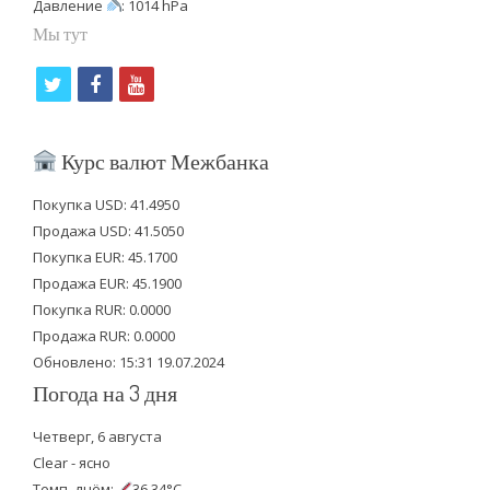
Давление
: 1014 hPa
Мы тут
t
f
y
w
a
o
i
c
u
Курс валют Межбанка
t
e
t
Покупка USD: 41.4950
t
b
u
Продажа USD: 41.5050
e
o
b
Покупка EUR: 45.1700
Продажа EUR: 45.1900
r
o
e
Покупка RUR: 0.0000
k
Продажа RUR: 0.0000
Обновлено: 15:31 19.07.2024
Погода на 3 дня
Четверг, 6 августа
Clear - ясно
Темп. днём:
36.34°C