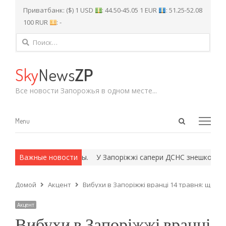
Приватбанк: ($) 1 USD
: 44.50-45.05 1 EUR
: 51.25-52.08
100 RUR
: -
Найти:
Sky
News
ZP
Все новости Запорожья в одном месте...
Open
Menu
Menu
search
panel
ех и армейские методы.
Важные новости
У Запоріжжі сапери ДСНС знешкодили 
Домой
Акцент
Вибухи в Запоріжжі вранці 14 травня: що ві
Акцент
Вибухи в Запоріжжі вранці