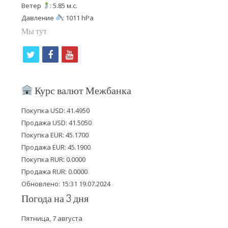
Ветер
: 5.85 м.с.
Давление
: 1011 hPa
Мы тут
t
f
y
w
a
o
i
c
u
Курс валют Межбанка
t
e
t
Покупка USD: 41.4950
t
b
u
Продажа USD: 41.5050
e
o
b
Покупка EUR: 45.1700
Продажа EUR: 45.1900
r
o
e
Покупка RUR: 0.0000
k
Продажа RUR: 0.0000
Обновлено: 15:31 19.07.2024
Погода на 3 дня
Пятница, 7 августа