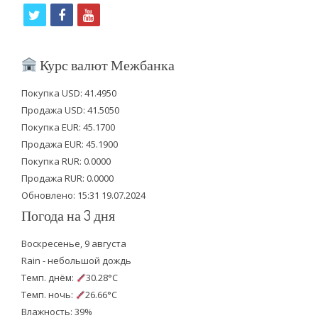
t
f
y
w
a
o
i
c
u
Курс валют Межбанка
t
e
t
Покупка USD: 41.4950
t
b
u
Продажа USD: 41.5050
e
o
b
Покупка EUR: 45.1700
Продажа EUR: 45.1900
r
o
e
Покупка RUR: 0.0000
k
Продажа RUR: 0.0000
Обновлено: 15:31 19.07.2024
Погода на 3 дня
Воскресенье, 9 августа
Rain - небольшой дождь
Темп. днём:
30.28°C
Темп. ночь:
26.66°C
Влажность: 39%