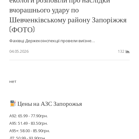
вчорашнього удару по
Шевченківському району Запоріжжя
(ФОТО)
Фахівці Держекоінспекції провели виїзне…
04.05.2026
132
нет
Цены на АЗС Запорожья
А92: 65.99 - 77.90грн.
А95: 51.49 - 83.50грн.
А95+: 58.00 - 85.90грн.
ДТ: 50.99 - 93.90грн.