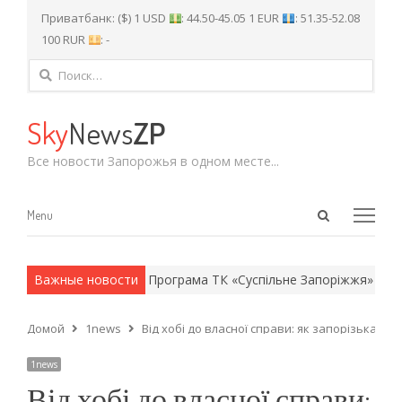
Приватбанк: ($) 1 USD
: 44.50-45.05 1 EUR
: 51.35-52.08
100 RUR
: -
Найти:
Sky
News
ZP
Все новости Запорожья в одном месте...
Open
Menu
Menu
search
panel
и армейские методы.
Важные новости
Програма ТК «Суспільне Запоріжжя» на нед
Домой
1news
Від хобі до власної справи: як запорізька м
1news
Від хобі до власної справи: