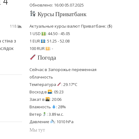
 4
Обновлено: 16:00 05.07.2025
Курсы Приватбанк
Актуальные курсы валют Приватбанк: ($)
118
1 USD
: 44.50 - 45.05
 стіна з
1 EUR
: 51.25 - 52.08
аслідок
100 RUR
: -
Погода
Сейчас в Запорожье переменная
облачность
Температура
: 29.17°C
Восход в
: 05:23
Закат в
: 20:06
Влажность
: 28%
Ветер
: 3.89 м.с.
Давление
: 1010 hPa
Мы тут