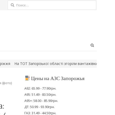
Найти:
Open
search
panel
На ТОТ Запорізької області згоріли вантажівки російських війсь
Цены на АЗС Запорожья
 (фото)
А92: 65.99 - 77.90грн.
А95: 51.49 - 83.50грн.
А95+: 58.00 - 85.90грн.
а:
ДТ: 50.99 - 93.90грн.
ГАЗ: 31.49 - 44.50грн.