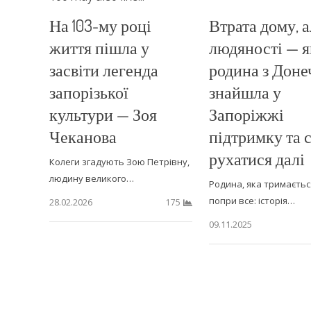
На 103-му році
Втрата дому, а
життя пішла у
людяності — я
засвіти легенда
родина з Дон
запорізької
знайшла у
культури — Зоя
Запоріжжі
Чеканова
підтримку та 
рухатися далі
Колеги згадують Зою Петрівну,
людину великого…
Родина, яка тримаєтьс
попри все: історія…
28.02.2026
175
09.11.2025