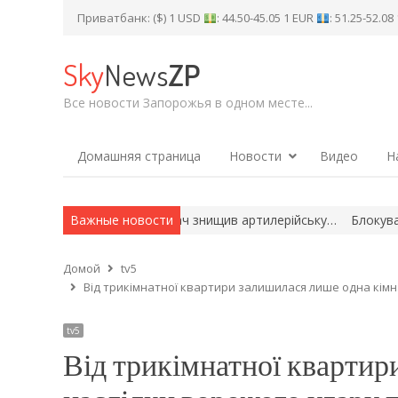
Приватбанк: ($) 1 USD
: 44.50-45.05 1 EUR
: 51.25-52.0
Sky
News
ZP
Все новости Запорожья в одном месте...
Домашняя страница
Новости
Видео
Н
: український винищувач знищив артилерійську…
Важные новости
Блокування по
Домой
tv5
Від трикімнатної квартири залишилася лише одна кімна
tv5
Від трикімнатної квартир