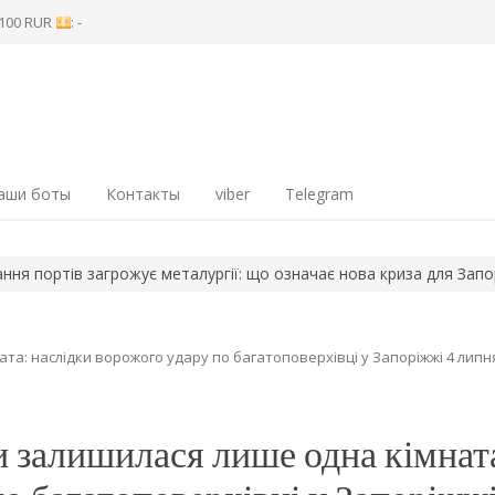
8 100 RUR
: -
аши боты
Контакты
viber
Telegram
ртів загрожує металургії: що означає нова криза для Запоріжжя
та: наслідки ворожого удару по багатоповерхівці у Запоріжжі 4 липня
и залишилася лише одна кімнат