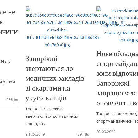
ле не
к
еччини
Нове обладна
Запоріжці
сили
спортмайдан
звертаються до
зони відпочи
медичних закладів
Запоріжжі
я разом
зі скаргами на
запрацювала
укуси кліщів
238
оновлена шк
The post Запоріжці
The post Нове облад
звертаються до медичних
спортмайданчики, з
закладів…
02.09.2021
24.05.2019
694