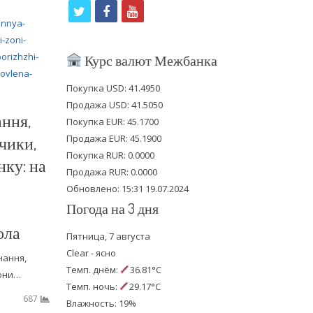
t
f
y
w
a
o
i
c
u
Курс валют Межбанка
t
e
t
Покупка USD: 41.4950
t
b
u
Продажа USD: 41.5050
ння,
e
o
b
Покупка EUR: 45.1700
чики,
Продажа EUR: 45.1900
r
o
e
Покупка RUR: 0.0000
нку: на
k
Продажа RUR: 0.0000
Обновлено: 15:31 19.07.2024
Погода на 3 дня
ола
Пятница, 7 августа
Clear - ясно
нання,
Темп. днём:
36.81°C
они…
Темп. ночь:
29.17°C
687
Влажность: 19%