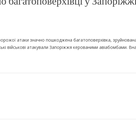
о багатоповерхівці у Запоріжжі
ворожої атаки значно пошкоджена багатоповерхівка, зруйнована
ські військові атакували Запоріжжя керованими авіабомбами. Вн