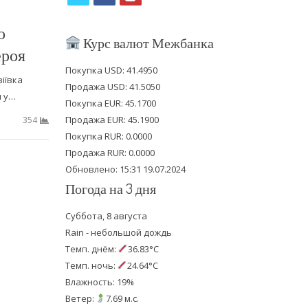
w
a
o
о
i
c
u
Курс валют Межбанка
ероя
t
e
t
Покупка USD: 41.4950
іївка
t
b
u
Продажа USD: 41.5050
м у…
e
o
b
Покупка EUR: 45.1700
Продажа EUR: 45.1900
354
r
o
e
Покупка RUR: 0.0000
k
Продажа RUR: 0.0000
Обновлено: 15:31 19.07.2024
Погода на 3 дня
Суббота, 8 августа
Rain - небольшой дождь
Темп. днём:
36.83°C
Темп. ночь:
24.64°C
Влажность: 19%
Ветер:
7.69 м.с.