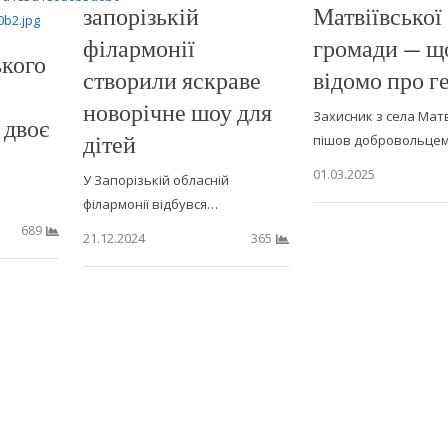
запорізькій
Матвіївської
філармонії
громади — щ
ького
створили яскраве
відомо про г
новорічне шоу для
Захисник з села Матв
 двоє
дітей
пішов добровольце
01.03.2025
У Запорізькій обласній
філармонії відбувся…
689
21.12.2024
365