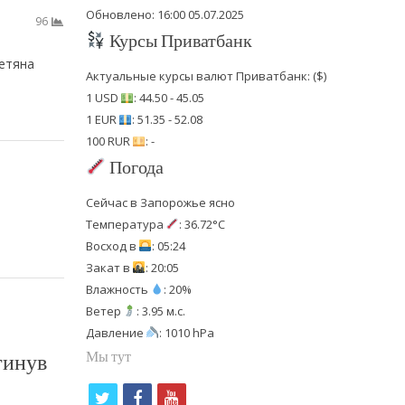
Обновлено: 16:00 05.07.2025
96
Курсы Приватбанк
Тетяна
Актуальные курсы валют Приватбанк: ($)
1 USD
: 44.50 - 45.05
1 EUR
: 51.35 - 52.08
100 RUR
: -
Погода
Сейчас в Запорожье ясно
Температура
: 36.72°C
Восход в
: 05:24
Закат в
: 20:05
Влажность
: 20%
Ветер
: 3.95 м.с.
Давление
: 1010 hPa
гинув
Мы тут
t
f
y