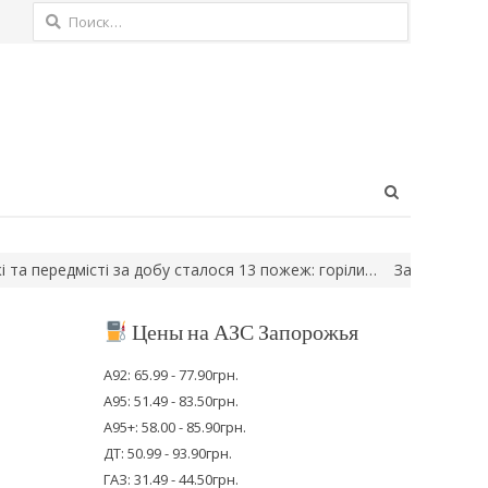
Найти:
Open
search
panel
редмісті за добу сталося 13 пожеж: горіли…
Загинули троє, чет
Цены на АЗС Запорожья
А92: 65.99 - 77.90грн.
А95: 51.49 - 83.50грн.
А95+: 58.00 - 85.90грн.
ДТ: 50.99 - 93.90грн.
ГАЗ: 31.49 - 44.50грн.