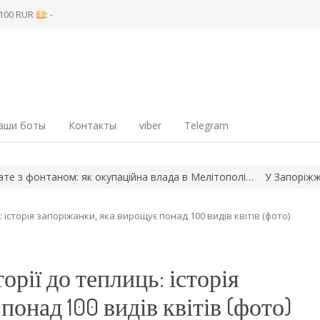
8 100 RUR
: -
аши боты
Контакты
viber
Telegram
фонтаном: як окупаційна влада в Мелітополі…
У Запоріжжі та пе
 історія запоріжанки, яка вирощує понад 100 видів квітів (фото)
орії до теплиць: історія
понад 100 видів квітів (фото)