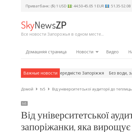
Приватбанк: ($) 1 USD
: 44.50-45.05 1 EUR
: 51.35-52.0
Sky
News
ZP
Все новости Запорожья в одном месте...
Домашняя страница
Новости
Видео
Н
к російських ударів по передмістю Запоріжжя
Важные новости
Без води, зате з 
Домой
tv5
Від університетської аудиторії до теплиць:
tv5
Від університетської аудит
запоріжанки, яка вирощує 