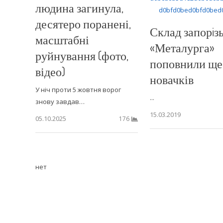
людина загинула,
десятеро поранені,
Склад запорiз
масштабні
«Металурга»
руйнування (фото,
поповнили ще
відео)
новачків
У ніч проти 5 жовтня ворог
...
знову завдав…
15.03.2019
05.10.2025
176
нет