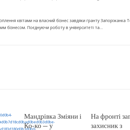
оплення квітами на власний бізнес завдяки гранту Запоріжанка 
им бізнесом. Поєднуючи роботу в університеті та…
Мандрівка Зміяни і
На фронті за
Ко-ко — у
захисник з