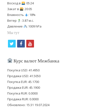
Восход в
: 05:24
Закат в
: 20:05
Влажность
: 18%
Ветер
: 3.87 м.с.
Давление
: 1009 hPa
Мы тут
t
f
y
w
a
o
i
c
u
Курс валют Межбанка
t
e
t
Покупка USD: 41.4950
t
b
u
Продажа USD: 41.5050
e
o
b
Покупка EUR: 45.1700
Продажа EUR: 45.1900
r
o
e
Покупка RUR: 0.0000
k
Продажа RUR: 0.0000
Обновлено: 15:31 19.07.2024