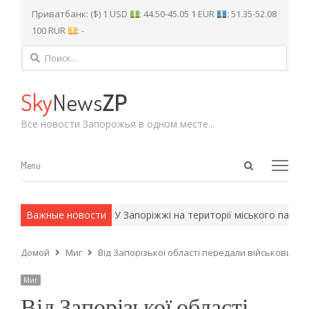
Приватбанк: ($) 1 USD
: 44.50-45.05 1 EUR
: 51.35-52.08
100 RUR
: -
Найти:
Sky
News
ZP
Все новости Запорожья в одном месте...
Open
Menu
Menu
search
panel
и армейские методы.
Важные новости
У Запоріжжі на території міського парку 
Домой
Миг
Від Запорізької області передали військовим ч
Миг
Від Запорізької області