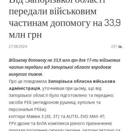
передали військовим
частинам допомогу на 33,9
млн грн
27.08.2024
231
Військову допомогу на 33,9 млн грн для 17-ти військових
частин передали від Запорізької області впродовж
минулого тижня
.
Про це повідомила
Запорізька обласна військова
адміністрація
, уточнивши при цьому, що від
Запорізької області було підготовлено та передано:
засоби РЕБ (антидронові рушниці, купольні та
персональні РЕБи);
коптери Мавіки 3 (3Е, 3Т) та AUTEL EVO MAX 4T;
FPV-дрони та БпЛА комплекси різного призначення;
прилади посилення сигналу (антени, ретранслятори) та