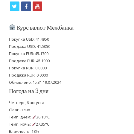
t
f
y
w
a
o
i
c
u
Курс валют Межбанка
t
e
t
Покупка USD: 41.4950
t
b
u
Продажа USD: 41.5050
e
o
b
Покупка EUR: 45.1700
Продажа EUR: 45.1900
r
o
e
Покупка RUR: 0.0000
k
Продажа RUR: 0.0000
Обновлено: 15:31 19.07.2024
Погода на 3 дня
Четверг, 6 августа
Clear - ясно
Темп. днём:
36.18°C
Темп. ночь:
27.35°C
Влажность: 18%