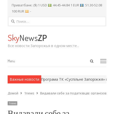
Приватбанк: ($) 1 USD
: 44.45-44.84 1 EUR
: 51.30-52.08
100 RUR
: -
Найти:
Sky
News
ZP
Все новости Запорожья в одном месте...
Open
Menu
Menu
search
panel
 армейские методы.
Важные новости
Програма ТК «Суспільне Запоріжжя» на чет
Домой
1news
Видавали себе за податківців: організована
1news
Видавали себе за