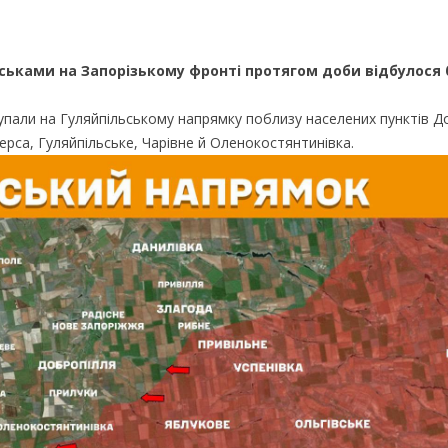
ськами на Запорізькому фронті протягом доби відбулося
тупали на Гуляйпільському напрямку поблизу населених пунктів Д
ерса, Гуляйпільське, Чарівне й Оленокостянтинівка.