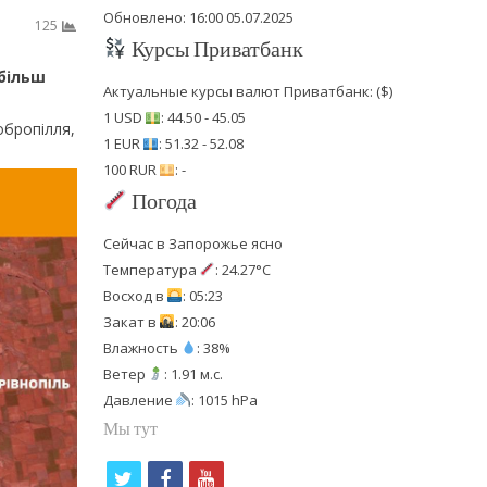
Обновлено: 16:00 05.07.2025
125
Курсы Приватбанк
 більш
Актуальные курсы валют Приватбанк: ($)
1 USD
: 44.50 - 45.05
обропілля,
1 EUR
: 51.32 - 52.08
100 RUR
: -
Погода
Сейчас в Запорожье ясно
Температура
: 24.27°C
Восход в
: 05:23
Закат в
: 20:06
Влажность
: 38%
Ветер
: 1.91 м.с.
Давление
: 1015 hPa
Мы тут
t
f
y