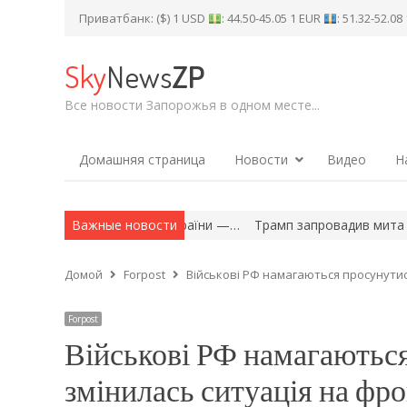
Приватбанк: ($) 1 USD
: 44.50-45.05 1 EUR
: 51.32-52.0
Sky
News
ZP
Все новости Запорожья в одном месте...
Домашняя страница
Новости
Видео
Н
олиця України —…
Важные новости
Трамп запровадив мита на полікремній: США 
Домой
Forpost
Військові РФ намагаються просунутися
Forpost
Військові РФ намагаються
змінилась ситуація на фро