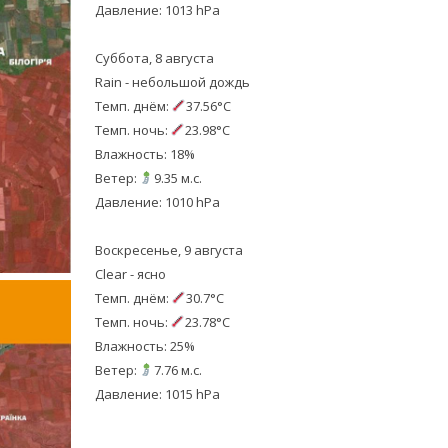
Давление: 1013 hPa
Суббота, 8 августа
Rain - небольшой дождь
Темп. днём:
37.56°C
Темп. ночь:
23.98°C
Влажность: 18%
Ветер:
9.35 м.с.
Давление: 1010 hPa
Воскресенье, 9 августа
Clear - ясно
Темп. днём:
30.7°C
Темп. ночь:
23.78°C
Влажность: 25%
Ветер:
7.76 м.с.
Давление: 1015 hPa