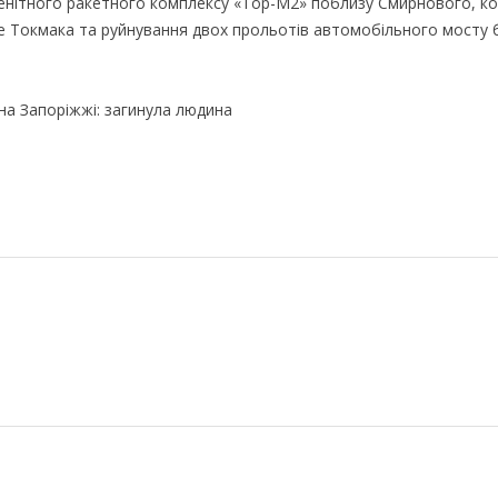
 зенітного ракетного комплексу «Тор-М2» поблизу Смирнового, к
ше Токмака та руйнування двох прольотів автомобільного мосту 
на Запоріжжі: загинула людина