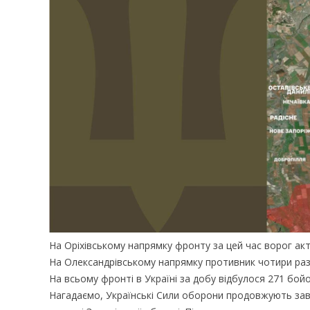
На Оріхівському напрямку фронту за цей час ворог акт
На Олександрівському напрямку противник чотири рази
На всьому фронті в Україні за добу відбулося 271 бойо
Нагадаємо, Українські Сили оборони продовжують завд