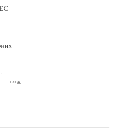
АЕС
рних
…
190