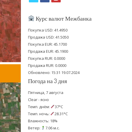
w
a
o
i
c
u
Курс валют Межбанка
t
e
t
Покупка USD: 41.4950
t
b
u
Продажа USD: 41.5050
e
o
b
Покупка EUR: 45.1700
Продажа EUR: 45.1900
r
o
e
Покупка RUR: 0.0000
k
Продажа RUR: 0.0000
Обновлено: 15:31 19.07.2024
Погода на 3 дня
Пятница, 7 августа
Clear - ясно
Темп. днём:
37°C
Темп. ночь:
28.31°C
Влажность: 18%
Ветер:
7.06 м.с.