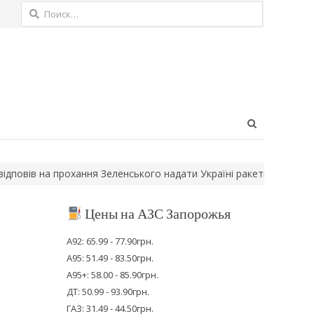
Найти:
Open
search
panel
Зеленського надати Україні ракети для ППО
У Запоріжжі внаслі
Цены на АЗС Запорожья
А92: 65.99 - 77.90грн.
А95: 51.49 - 83.50грн.
А95+: 58.00 - 85.90грн.
ДТ: 50.99 - 93.90грн.
ГАЗ: 31.49 - 44.50грн.