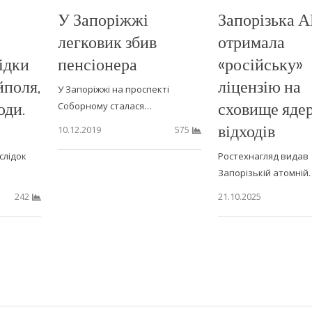
У Запоріжжі
Запорізька 
легковик збив
отримала
ідки
пенсіонера
«російську»
йполя,
ліцензію на
У Запоріжжі на проспекті
юди.
сховище яде
Соборному сталася…
відходів
10.12.2019
575
слідок
Ростехнагляд видав
Запорізькій атомній
21.10.2025
242