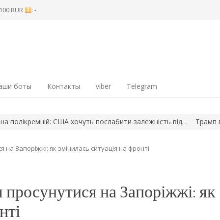
8 100 RUR
: -
аши боты
Контакты
viber
Telegram
хочуть послабити залежність від…
Трамп відповів на прохання 
 на Запоріжжі: як змінилась ситуація на фронті
 просунутися на Запоріжжі: як
нті