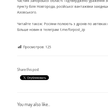
частині Запорізької області. Підтверджено ураження
пункту біля Новгорода, російської вантажівки західні
Азовського.
Читайте також: Росіяни полюють з дронів по автівках 
Більше новин в телеграм: t.me/forpost_zp
Просмотров:
125
Share this post
You may also like...