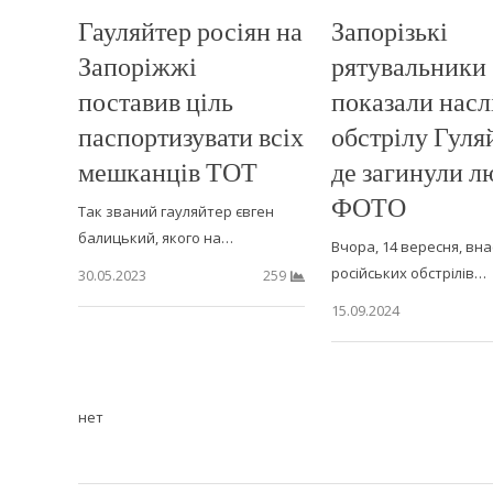
Гауляйтер росіян на
Запорізькі
Запоріжжі
рятувальники
поставив ціль
показали насл
паспортизувати всіх
обстрілу Гуля
мешканців ТОТ
де загинули л
ФОТО
Так званий гауляйтер євген
балицький, якого на…
Вчора, 14 вересня, вна
російських обстрілів…
30.05.2023
259
15.09.2024
нет